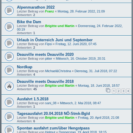
Alpenmarathon 2022
Letzter Beitrag von
Franz
«
Montag, 28. Februar 2022, 21:09
Antworten:
2
Bike the Dam
Letzter Beitrag von
Brigitte und Martin
«
Donnerstag, 24. Februar 2022,
00:19
Antworten:
1
Urlaub in Österreich Juni und September
Letzter Beitrag von
Fipsi
«
Freitag, 12. Juni 2020, 07:45
Antworten:
2
Deauville meets Deauville 2020
Letzter Beitrag von
pitter
«
Mittwoch, 16. Oktober 2019, 20:31
Nordkap
Letzter Beitrag von
Michael&Christina
«
Dienstag, 31. Juli 2018, 07:22
Antworten:
4
Deauville meets Deauville 2018
Letzter Beitrag von
Brigitte und Martin
«
Montag, 18. Juni 2018, 18:57
Antworten:
45
1
2
3
4
Ausfahrt 1.5.2018
Letzter Beitrag von
sani_08
«
Mittwoch, 2. Mai 2018, 08:47
Antworten:
1
Tagesausfahrt 20.04.2018 NÖ-Stmk-Bgld
Letzter Beitrag von
Brigitte und Martin
«
Freitag, 20. April 2018, 21:08
Antworten:
6
Spontan ausfahrt zum/über Hengstpass
Letzter Beitrag von
Helmut
«
Donnerstag, 19. April 2018, 18:15