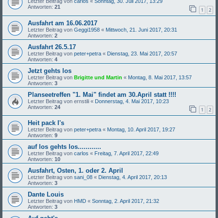
Letzter Beitrag von
carlos
«
Sonntag, 30. Juli 2017, 13:29
Antworten:
21
1
2
Ausfahrt am 16.06.2017
Letzter Beitrag von
Geggi1958
«
Mittwoch, 21. Juni 2017, 20:31
Antworten:
2
Ausfahrt 26.5.17
Letzter Beitrag von
peter+petra
«
Dienstag, 23. Mai 2017, 20:57
Antworten:
4
Jetzt gehts los
Letzter Beitrag von
Brigitte und Martin
«
Montag, 8. Mai 2017, 13:57
Antworten:
3
Planseetreffen "1. Mai" findet am 30.April statt !!!!
Letzter Beitrag von
ernstili
«
Donnerstag, 4. Mai 2017, 10:23
Antworten:
24
1
2
Heit pack I's
Letzter Beitrag von
peter+petra
«
Montag, 10. April 2017, 19:27
Antworten:
9
auf los gehts los............
Letzter Beitrag von
carlos
«
Freitag, 7. April 2017, 22:49
Antworten:
10
Ausfahrt, Osten, 1. oder 2. April
Letzter Beitrag von
sani_08
«
Dienstag, 4. April 2017, 20:13
Antworten:
3
Dante Louis
Letzter Beitrag von
HMD
«
Sonntag, 2. April 2017, 21:32
Antworten:
3