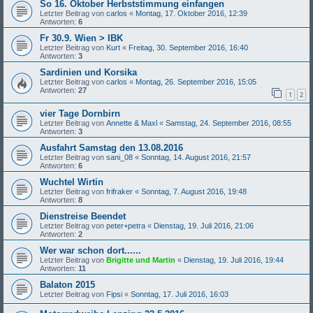
So 16. Oktober Herbststimmung einfangen
Letzter Beitrag von
carlos
«
Montag, 17. Oktober 2016, 12:39
Antworten:
6
Fr 30.9. Wien > IBK
Letzter Beitrag von
Kurt
«
Freitag, 30. September 2016, 16:40
Antworten:
3
Sardinien und Korsika
Letzter Beitrag von
carlos
«
Montag, 26. September 2016, 15:05
Antworten:
27
1
2
vier Tage Dornbirn
Letzter Beitrag von
Annette & Maxl
«
Samstag, 24. September 2016, 08:55
Antworten:
3
Ausfahrt Samstag den 13.08.2016
Letzter Beitrag von
sani_08
«
Sonntag, 14. August 2016, 21:57
Antworten:
6
Wuchtel Wirtin
Letzter Beitrag von
frifraker
«
Sonntag, 7. August 2016, 19:48
Antworten:
8
Dienstreise Beendet
Letzter Beitrag von
peter+petra
«
Dienstag, 19. Juli 2016, 21:06
Antworten:
2
Wer war schon dort......
Letzter Beitrag von
Brigitte und Martin
«
Dienstag, 19. Juli 2016, 19:44
Antworten:
11
Balaton 2015
Letzter Beitrag von
Fipsi
«
Sonntag, 17. Juli 2016, 16:03