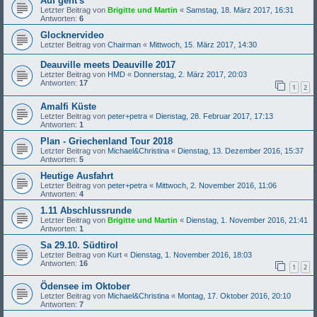
Auf geht's
Letzter Beitrag von
Brigitte und Martin
«
Samstag, 18. März 2017, 16:31
Antworten:
6
Glocknervideo
Letzter Beitrag von
Chairman
«
Mittwoch, 15. März 2017, 14:30
Deauville meets Deauville 2017
Letzter Beitrag von
HMD
«
Donnerstag, 2. März 2017, 20:03
Antworten:
17
1
2
Amalfi Küste
Letzter Beitrag von
peter+petra
«
Dienstag, 28. Februar 2017, 17:13
Antworten:
1
Plan - Griechenland Tour 2018
Letzter Beitrag von
Michael&Christina
«
Dienstag, 13. Dezember 2016, 15:37
Antworten:
5
Heutige Ausfahrt
Letzter Beitrag von
peter+petra
«
Mittwoch, 2. November 2016, 11:06
Antworten:
4
1.11 Abschlussrunde
Letzter Beitrag von
Brigitte und Martin
«
Dienstag, 1. November 2016, 21:41
Antworten:
1
Sa 29.10. Südtirol
Letzter Beitrag von
Kurt
«
Dienstag, 1. November 2016, 18:03
Antworten:
16
1
2
Ödensee im Oktober
Letzter Beitrag von
Michael&Christina
«
Montag, 17. Oktober 2016, 20:10
Antworten:
7