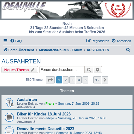
Noch
21 Tage 22 Stunden 42 Minuten 3 Sekunden
bis zum Start der Ausfahrt beim Treffen 2026
FAQ
Registrieren
Anmelden
S
Foren-Übersicht
Ausfahrten/Routen - Forum
AUSFAHRTEN
u
AUSFAHRTEN
c
Suche
Erweiterte Suche
Neues Thema
h
e
Seite
1
von
12
1
2
3
4
5
12
Nächste
580 Themen
…
Themen
Ausfahrten
Letzter Beitrag von
Franz
«
Sonntag, 7. Juni 2009, 20:52
Antworten:
4
Biker für Kinder 18.Juni 2023
Letzter Beitrag von
advpir
«
Samstag, 28. Januar 2023, 16:08
Antworten:
3
Deauville meets Deauville 2023
Letzter Beitrag von
pitter
«
Sonntag, 8. Januar 2023, 13:43