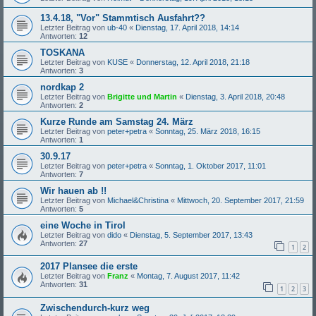
13.4.18, "Vor" Stammtisch Ausfahrt??
Letzter Beitrag von
ub-40
«
Dienstag, 17. April 2018, 14:14
Antworten:
12
TOSKANA
Letzter Beitrag von
KUSE
«
Donnerstag, 12. April 2018, 21:18
Antworten:
3
nordkap 2
Letzter Beitrag von
Brigitte und Martin
«
Dienstag, 3. April 2018, 20:48
Antworten:
2
Kurze Runde am Samstag 24. März
Letzter Beitrag von
peter+petra
«
Sonntag, 25. März 2018, 16:15
Antworten:
1
30.9.17
Letzter Beitrag von
peter+petra
«
Sonntag, 1. Oktober 2017, 11:01
Antworten:
7
Wir hauen ab !!
Letzter Beitrag von
Michael&Christina
«
Mittwoch, 20. September 2017, 21:59
Antworten:
5
eine Woche in Tirol
Letzter Beitrag von
dido
«
Dienstag, 5. September 2017, 13:43
Antworten:
27
1
2
2017 Plansee die erste
Letzter Beitrag von
Franz
«
Montag, 7. August 2017, 11:42
Antworten:
31
1
2
3
Zwischendurch-kurz weg