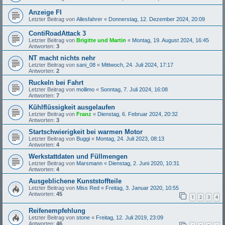
Anzeige FI
Letzter Beitrag von
Allesfahrer
«
Donnerstag, 12. Dezember 2024, 20:09
ContiRoadAttack 3
Letzter Beitrag von
Brigitte und Martin
«
Montag, 19. August 2024, 16:45
Antworten:
3
NT macht nichts nehr
Letzter Beitrag von
sani_08
«
Mittwoch, 24. Juli 2024, 17:17
Antworten:
2
Ruckeln bei Fahrt
Letzter Beitrag von
mollimo
«
Sonntag, 7. Juli 2024, 16:08
Antworten:
7
Kühlflüssigkeit ausgelaufen
Letzter Beitrag von
Franz
«
Dienstag, 6. Februar 2024, 20:32
Antworten:
3
Startschwierigkeit bei warmen Motor
Letzter Beitrag von
Buggi
«
Montag, 24. Juli 2023, 08:13
Antworten:
4
Werkstattdaten und Füllmengen
Letzter Beitrag von
Marsmann
«
Dienstag, 2. Juni 2020, 10:31
Antworten:
4
Ausgeblichene Kunststoffteile
Letzter Beitrag von
Miss Red
«
Freitag, 3. Januar 2020, 10:55
Antworten:
45
1
2
3
4
Reifenempfehlung
Letzter Beitrag von
stone
«
Freitag, 12. Juli 2019, 23:09
Antworten:
46