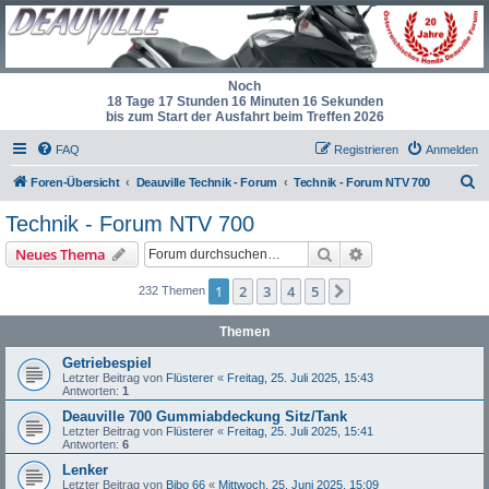
Noch
18 Tage 17 Stunden 16 Minuten 16 Sekunden
bis zum Start der Ausfahrt beim Treffen 2026
FAQ
Registrieren
Anmelden
S
Foren-Übersicht
Deauville Technik - Forum
Technik - Forum NTV 700
u
Technik - Forum NTV 700
c
Suche
Erweiterte Suche
Neues Thema
h
e
1
2
3
4
5
Nächste
232 Themen
Themen
Getriebespiel
Letzter Beitrag von
Flüsterer
«
Freitag, 25. Juli 2025, 15:43
Antworten:
1
Deauville 700 Gummiabdeckung Sitz/Tank
Letzter Beitrag von
Flüsterer
«
Freitag, 25. Juli 2025, 15:41
Antworten:
6
Lenker
Letzter Beitrag von
Bibo 66
«
Mittwoch, 25. Juni 2025, 15:09