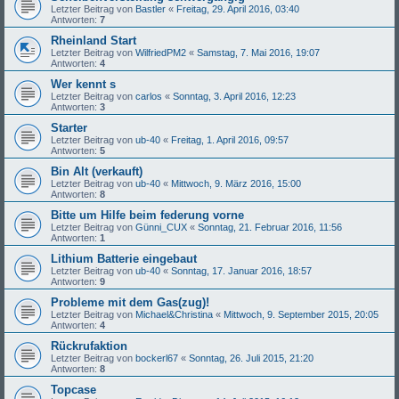
Letzter Beitrag von
Bastler
«
Freitag, 29. April 2016, 03:40
Antworten:
7
Rheinland Start
Letzter Beitrag von
WilfriedPM2
«
Samstag, 7. Mai 2016, 19:07
Antworten:
4
Wer kennt s
Letzter Beitrag von
carlos
«
Sonntag, 3. April 2016, 12:23
Antworten:
3
Starter
Letzter Beitrag von
ub-40
«
Freitag, 1. April 2016, 09:57
Antworten:
5
Bin Alt (verkauft)
Letzter Beitrag von
ub-40
«
Mittwoch, 9. März 2016, 15:00
Antworten:
8
Bitte um Hilfe beim federung vorne
Letzter Beitrag von
Günni_CUX
«
Sonntag, 21. Februar 2016, 11:56
Antworten:
1
Lithium Batterie eingebaut
Letzter Beitrag von
ub-40
«
Sonntag, 17. Januar 2016, 18:57
Antworten:
9
Probleme mit dem Gas(zug)!
Letzter Beitrag von
Michael&Christina
«
Mittwoch, 9. September 2015, 20:05
Antworten:
4
Rückrufaktion
Letzter Beitrag von
bockerl67
«
Sonntag, 26. Juli 2015, 21:20
Antworten:
8
Topcase