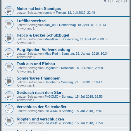
1
2
3
4
Motor hat kein Standgas
Letzter Beitrag von
stone
«
Freitag, 12. Juli 2019, 22:49
Luftfilterwechsel
Letzter Beitrag von
sani_08
«
Donnerstag, 18. April 2019, 11:13
Antworten:
1
Hepco & Becker Schutzbügel
Letzter Beitrag von
MikeAlpin
«
Donnerstag, 11. April 2019, 09:55
Antworten:
4
Puig Spoiler -Vollverkleidung
Letzter Beitrag von
Miss Red
«
Samstag, 19. Januar 2019, 10:34
Antworten:
6
Tank aus und Einbau
Letzter Beitrag von
Dagobert
«
Mittwoch, 25. Juli 2018, 20:09
Antworten:
2
Sonderbares Phänomen
Letzter Beitrag von
Dagobert
«
Sonntag, 22. Juli 2018, 19:47
Antworten:
8
Geräusch nach dem Start
Letzter Beitrag von
PkGCMC
«
Sonntag, 15. Juli 2018, 16:53
Antworten:
1
Verschluss der Seitenkoffer
Letzter Beitrag von
PkGCMC
«
Sonntag, 15. Juli 2018, 06:51
Klopfen und verschlucken
Letzter Beitrag von
PkGCMC
«
Sonntag, 15. Juli 2018, 05:58