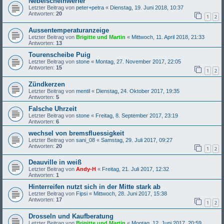
Nebelscheinwerfer
Letzter Beitrag von
peter+petra
«
Dienstag, 19. Juni 2018, 10:37
Antworten:
20
1
2
Aussentemperaturanzeige
Letzter Beitrag von
Brigitte und Martin
«
Mittwoch, 11. April 2018, 21:33
Antworten:
13
Tourenscheibe Puig
Letzter Beitrag von
stone
«
Montag, 27. November 2017, 22:05
Antworten:
15
1
2
Zündkerzen
Letzter Beitrag von
mentil
«
Dienstag, 24. Oktober 2017, 19:35
Antworten:
5
Falsche Uhrzeit
Letzter Beitrag von
stone
«
Freitag, 8. September 2017, 23:19
Antworten:
6
wechsel von bremsfluessigkeit
Letzter Beitrag von
sani_08
«
Samstag, 29. Juli 2017, 09:27
Antworten:
20
1
2
Deauville in weiß
Letzter Beitrag von
Andy-H
«
Freitag, 21. Juli 2017, 12:32
Antworten:
1
Hinterreifen nutzt sich in der Mitte stark ab
Letzter Beitrag von
Fipsi
«
Mittwoch, 28. Juni 2017, 15:38
Antworten:
17
1
2
Drosseln und Kaufberatung
Letzter Beitrag von
Brigitte und Martin
«
Montag, 12. Juni 2017, 20:59