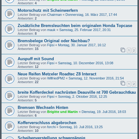
Antworten:
4
Motorschutz mit Scheinwerfern
Letzter Beitrag von
Chairman
«
Donnerstag, 16. März 2017, 17:44
Antworten:
2
Zusätzliche Bremsleuchten beim originalen Honda Topcase
Letzter Beitrag von
mauk
«
Samstag, 25. Februar 2017, 20:31
Antworten:
8
Bremsbelege Original oder Nachbau?
Letzter Beitrag von
Fipsi
«
Montag, 30. Januar 2017, 16:12
Antworten:
15
1
2
Auspuff mit Sound
Letzter Beitrag von
Fipsi
«
Samstag, 10. Dezember 2016, 13:08
Antworten:
12
Neue Reifen Metzeler Roadtec Z8 Interact
Letzter Beitrag von
WilfriedPM2
«
Samstag, 12. November 2016, 21:54
Antworten:
22
1
2
breite Kofferdeckel nachrüsten Deauville nt 700 Gebrauchtkau
Letzter Beitrag von
Fipsi
«
Sonntag, 2. Oktober 2016, 12:25
Antworten:
5
Bremsen Wechseln Hinten
Letzter Beitrag von
Brigitte und Martin
«
Dienstag, 19. Juli 2016, 18:03
Antworten:
6
Kofferverschluss abgebrochen
Letzter Beitrag von
forchi
«
Sonntag, 10. Juli 2016, 13:25
Antworten:
10
Scheibenverstellung schwergängig