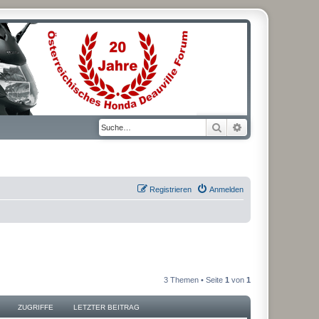
Suche
Erweiterte Suche
Registrieren
Anmelden
3 Themen • Seite
1
von
1
ZUGRIFFE
LETZTER BEITRAG