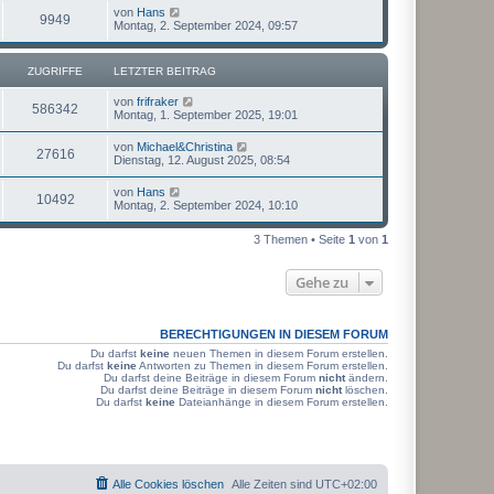
L
von
Hans
Z
9949
e
Montag, 2. September 2024, 09:57
t
u
z
t
ZUGRIFFE
LETZTER BEITRAG
g
e
r
L
von
frifraker
r
B
Z
586342
e
Montag, 1. September 2025, 19:01
e
t
i
i
u
z
t
L
von
Michael&Christina
Z
27616
t
r
e
Dienstag, 12. August 2025, 08:54
f
g
e
a
t
r
u
g
z
f
L
von
Hans
r
B
Z
10492
t
e
Montag, 2. September 2024, 10:10
e
g
e
t
e
i
i
r
u
z
t
r
B
3 Themen • Seite
1
von
1
t
r
f
e
g
e
a
i
i
r
g
t
f
Gehe zu
r
B
r
f
e
a
e
i
i
g
t
f
BERECHTIGUNGEN IN DIESEM FORUM
r
f
a
e
Du darfst
keine
neuen Themen in diesem Forum erstellen.
g
Du darfst
keine
Antworten zu Themen in diesem Forum erstellen.
f
Du darfst deine Beiträge in diesem Forum
nicht
ändern.
Du darfst deine Beiträge in diesem Forum
nicht
löschen.
e
Du darfst
keine
Dateianhänge in diesem Forum erstellen.
Alle Cookies löschen
Alle Zeiten sind
UTC+02:00