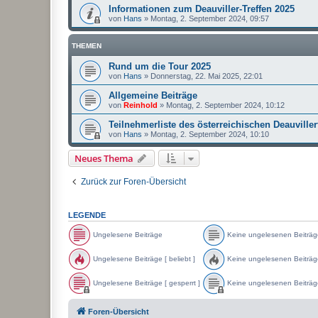
Informationen zum Deauviller-Treffen 2025
von
Hans
»
Montag, 2. September 2024, 09:57
THEMEN
Rund um die Tour 2025
von
Hans
»
Donnerstag, 22. Mai 2025, 22:01
Allgemeine Beiträge
von
Reinhold
»
Montag, 2. September 2024, 10:12
Teilnehmerliste des österreichischen Deauviller
von
Hans
»
Montag, 2. September 2024, 10:10
Neues Thema
Zurück zur Foren-Übersicht
LEGENDE
Ungelesene Beiträge
Keine ungelesenen Beiträg
U
K
n
e
Ungelesene Beiträge [ beliebt ]
Keine ungelesenen Beiträge 
g
i
e
n
U
K
l
e
n
e
Ungelesene Beiträge [ gesperrt ]
Keine ungelesenen Beiträge
e
u
g
i
s
n
e
n
U
K
e
g
l
e
n
e
Foren-Übersicht
n
e
e
u
g
i