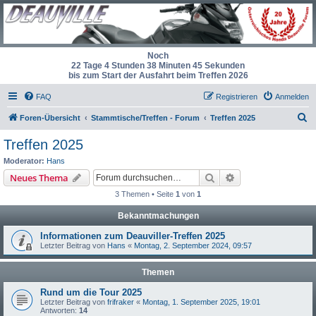
Noch
22 Tage 4 Stunden 38 Minuten 45 Sekunden
bis zum Start der Ausfahrt beim Treffen 2026
FAQ
Registrieren
Anmelden
S
Foren-Übersicht
Stammtische/Treffen - Forum
Treffen 2025
u
Treffen 2025
c
Moderator:
Hans
h
Suche
Erweiterte Suche
Neues Thema
e
3 Themen • Seite
1
von
1
Bekanntmachungen
Informationen zum Deauviller-Treffen 2025
Letzter Beitrag von
Hans
«
Montag, 2. September 2024, 09:57
Themen
Rund um die Tour 2025
Letzter Beitrag von
frifraker
«
Montag, 1. September 2025, 19:01
Antworten:
14