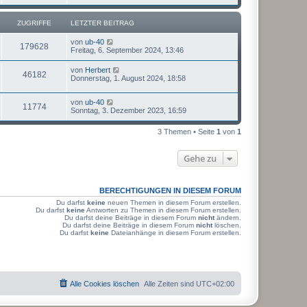
t
u
z
t
ZUGRIFFE
LETZTER BEITRAG
g
e
r
L
von
ub-40
r
B
Z
179628
e
Freitag, 6. September 2024, 13:46
e
t
i
i
u
z
t
L
von
Herbert
Z
46182
t
r
e
Donnerstag, 1. August 2024, 18:58
f
g
e
a
t
r
u
g
z
f
r
B
L
von
ub-40
t
Z
11774
e
g
e
Sonntag, 3. Dezember 2023, 16:59
e
e
i
i
t
r
u
t
z
r
B
3 Themen • Seite
1
von
1
r
t
f
e
a
g
e
i
i
g
r
t
f
Gehe zu
r
B
r
f
e
a
e
i
g
i
f
t
BERECHTIGUNGEN IN DIESEM FORUM
r
f
e
a
Du darfst
keine
neuen Themen in diesem Forum erstellen.
g
Du darfst
keine
Antworten zu Themen in diesem Forum erstellen.
f
Du darfst deine Beiträge in diesem Forum
nicht
ändern.
Du darfst deine Beiträge in diesem Forum
nicht
löschen.
e
Du darfst
keine
Dateianhänge in diesem Forum erstellen.
Alle Cookies löschen
Alle Zeiten sind
UTC+02:00