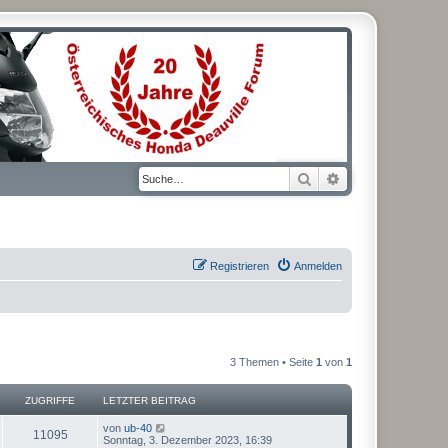
Suche
Erweiterte Suche
Registrieren
Anmelden
3 Themen • Seite
1
von
1
ZUGRIFFE
LETZTER BEITRAG
L
von
ub-40
Z
11095
e
Sonntag, 3. Dezember 2023, 16:39