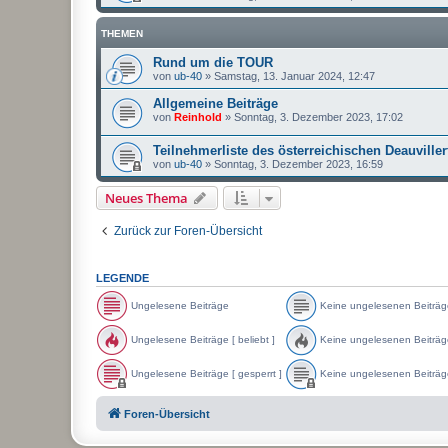
THEMEN
Rund um die TOUR
von
ub-40
»
Samstag, 13. Januar 2024, 12:47
Allgemeine Beiträge
von
Reinhold
»
Sonntag, 3. Dezember 2023, 17:02
Teilnehmerliste des österreichischen Deauviller
von
ub-40
»
Sonntag, 3. Dezember 2023, 16:59
Neues Thema
Zurück zur Foren-Übersicht
LEGENDE
Ungelesene Beiträge
Keine ungelesenen Beiträg
U
K
n
e
Ungelesene Beiträge [ beliebt ]
Keine ungelesenen Beiträge 
g
i
e
n
U
K
l
e
n
e
Ungelesene Beiträge [ gesperrt ]
Keine ungelesenen Beiträge
e
u
g
i
s
n
e
n
U
K
e
g
l
e
n
e
Foren-Übersicht
n
e
e
u
g
i
e
l
s
n
e
n
B
e
e
g
l
e