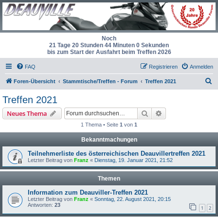
Noch
21 Tage 20 Stunden 44 Minuten 0 Sekunden
bis zum Start der Ausfahrt beim Treffen 2026
FAQ
Registrieren
Anmelden
S
Foren-Übersicht
Stammtische/Treffen - Forum
Treffen 2021
u
Treffen 2021
c
Suche
Erweiterte Suche
Neues Thema
h
1 Thema • Seite
1
von
1
e
Bekanntmachungen
Teilnehmerliste des österreichischen Deauvillertreffen 2021
Letzter Beitrag von
Franz
«
Dienstag, 19. Januar 2021, 21:52
Themen
Information zum Deauviller-Treffen 2021
Letzter Beitrag von
Franz
«
Sonntag, 22. August 2021, 20:15
Antworten:
23
1
2