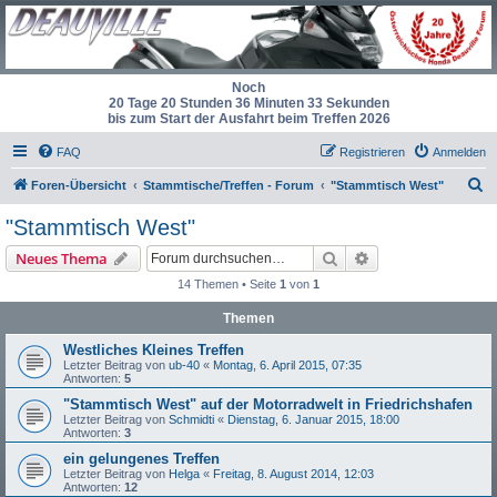
Noch
20 Tage 20 Stunden 36 Minuten 33 Sekunden
bis zum Start der Ausfahrt beim Treffen 2026
FAQ
Registrieren
Anmelden
S
Foren-Übersicht
Stammtische/Treffen - Forum
"Stammtisch West"
u
"Stammtisch West"
c
Suche
Erweiterte Suche
Neues Thema
h
14 Themen • Seite
1
von
1
e
Themen
Westliches Kleines Treffen
Letzter Beitrag von
ub-40
«
Montag, 6. April 2015, 07:35
Antworten:
5
"Stammtisch West" auf der Motorradwelt in Friedrichshafen
Letzter Beitrag von
Schmidti
«
Dienstag, 6. Januar 2015, 18:00
Antworten:
3
ein gelungenes Treffen
Letzter Beitrag von
Helga
«
Freitag, 8. August 2014, 12:03
Antworten:
12