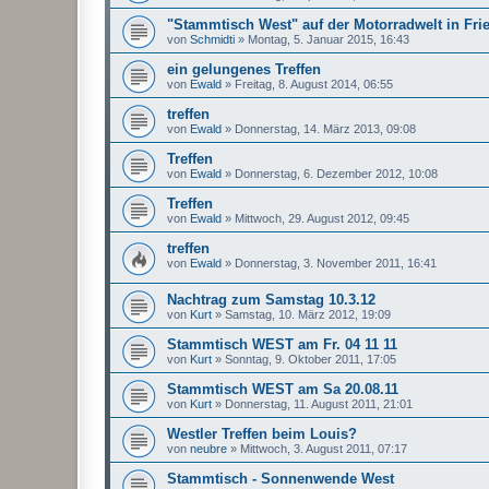
"Stammtisch West" auf der Motorradwelt in Fri
von
Schmidti
»
Montag, 5. Januar 2015, 16:43
ein gelungenes Treffen
von
Ewald
»
Freitag, 8. August 2014, 06:55
treffen
von
Ewald
»
Donnerstag, 14. März 2013, 09:08
Treffen
von
Ewald
»
Donnerstag, 6. Dezember 2012, 10:08
Treffen
von
Ewald
»
Mittwoch, 29. August 2012, 09:45
treffen
von
Ewald
»
Donnerstag, 3. November 2011, 16:41
Nachtrag zum Samstag 10.3.12
von
Kurt
»
Samstag, 10. März 2012, 19:09
Stammtisch WEST am Fr. 04 11 11
von
Kurt
»
Sonntag, 9. Oktober 2011, 17:05
Stammtisch WEST am Sa 20.08.11
von
Kurt
»
Donnerstag, 11. August 2011, 21:01
Westler Treffen beim Louis?
von
neubre
»
Mittwoch, 3. August 2011, 07:17
Stammtisch - Sonnenwende West