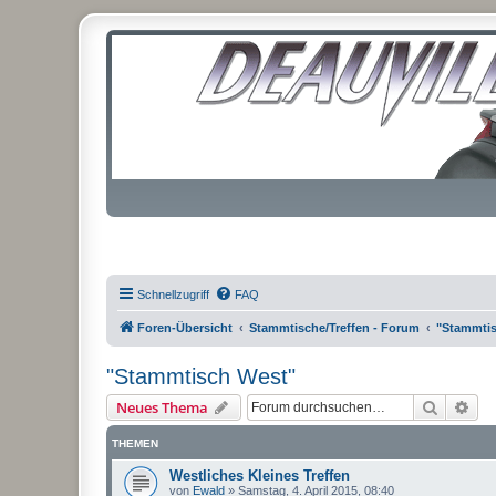
Schnellzugriff
FAQ
Foren-Übersicht
Stammtische/Treffen - Forum
"Stammtis
"Stammtisch West"
Suche
Erw
Neues Thema
THEMEN
Westliches Kleines Treffen
von
Ewald
»
Samstag, 4. April 2015, 08:40