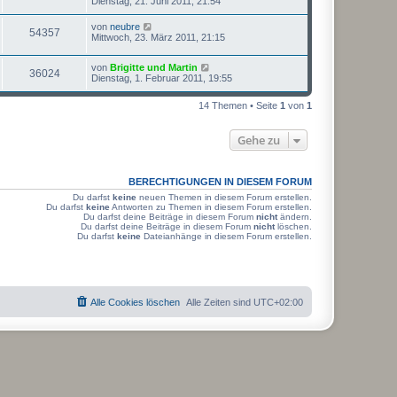
f
Dienstag, 21. Juni 2011, 21:54
e
g
e
a
e
t
i
i
r
u
g
z
t
f
L
von
neubre
r
B
Z
54357
t
r
e
f
Mittwoch, 23. März 2011, 21:15
e
g
e
a
e
t
i
i
r
u
g
z
t
f
r
B
L
von
Brigitte und Martin
t
r
Z
36024
f
e
g
e
Dienstag, 1. Februar 2011, 19:55
e
a
e
i
i
t
r
g
u
t
f
z
r
B
14 Themen • Seite
1
von
1
r
t
f
e
a
g
e
e
i
i
g
r
t
f
Gehe zu
r
B
r
f
e
a
e
i
g
i
f
t
BERECHTIGUNGEN IN DIESEM FORUM
r
f
e
a
Du darfst
keine
neuen Themen in diesem Forum erstellen.
g
Du darfst
keine
Antworten zu Themen in diesem Forum erstellen.
f
Du darfst deine Beiträge in diesem Forum
nicht
ändern.
Du darfst deine Beiträge in diesem Forum
nicht
löschen.
e
Du darfst
keine
Dateianhänge in diesem Forum erstellen.
Alle Cookies löschen
Alle Zeiten sind
UTC+02:00