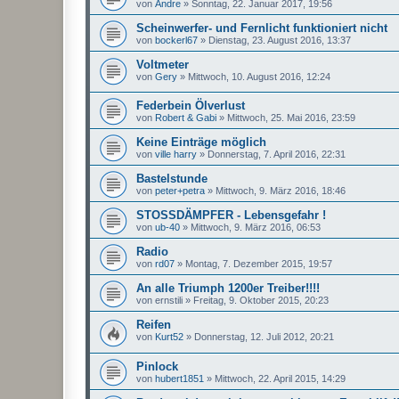
von
Andre
»
Sonntag, 22. Januar 2017, 19:56
Scheinwerfer- und Fernlicht funktioniert nicht
von
bockerl67
»
Dienstag, 23. August 2016, 13:37
Voltmeter
von
Gery
»
Mittwoch, 10. August 2016, 12:24
Federbein Ölverlust
von
Robert & Gabi
»
Mittwoch, 25. Mai 2016, 23:59
Keine Einträge möglich
von
ville harry
»
Donnerstag, 7. April 2016, 22:31
Bastelstunde
von
peter+petra
»
Mittwoch, 9. März 2016, 18:46
STOSSDÄMPFER - Lebensgefahr !
von
ub-40
»
Mittwoch, 9. März 2016, 06:53
Radio
von
rd07
»
Montag, 7. Dezember 2015, 19:57
An alle Triumph 1200er Treiber!!!!
von
ernstili
»
Freitag, 9. Oktober 2015, 20:23
Reifen
von
Kurt52
»
Donnerstag, 12. Juli 2012, 20:21
Pinlock
von
hubert1851
»
Mittwoch, 22. April 2015, 14:29