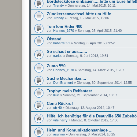
Bordsteckdose einbauen.....bitte um Eure hilfe!!
von
Trendy
»
Donnerstag, 14. Mai 2015, 10:11
Zündkerzenwechsel bitte um Hilfe
von
Trendy
»
Freitag, 15. Mai 2015, 12:06
TomTom Rider 400
von
Hannes_1970
»
Sonntag, 26. April 2015, 21:40
Ölstand
von
hubert1851
»
Montag, 6. April 2015, 09:52
So schaut er aus.......
von
carlos
»
Sonntag, 9. Juni 2013, 19:51
Zumo 550
von
Hannes_1970
»
Samstag, 14. März 2015, 15:07
Suche Mechaniker....
von
DomBramerd
»
Dienstag, 30. September 2014, 12:55
Trophy: mein Reifentest
von
Kurt
»
Sonntag, 21. September 2014, 10:57
Conti Rückruf
von
ub-40
»
Dienstag, 12. August 2014, 10:47
Hilfe, ich benötige für die Deauville 650 Zubehör
von
ville harry
»
Montag, 8. Oktober 2012, 17:06
Helm und Komunikationsanlage ...
von
asuhwo
»
Donnerstag, 8. Mai 2014, 10:25