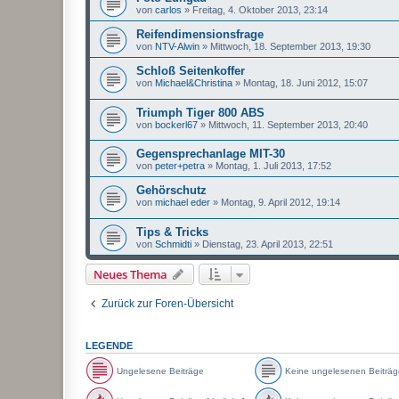
von
carlos
»
Freitag, 4. Oktober 2013, 23:14
Reifendimensionsfrage
von
NTV-Alwin
»
Mittwoch, 18. September 2013, 19:30
Schloß Seitenkoffer
von
Michael&Christina
»
Montag, 18. Juni 2012, 15:07
Triumph Tiger 800 ABS
von
bockerl67
»
Mittwoch, 11. September 2013, 20:40
Gegensprechanlage MIT-30
von
peter+petra
»
Montag, 1. Juli 2013, 17:52
Gehörschutz
von
michael eder
»
Montag, 9. April 2012, 19:14
Tips & Tricks
von
Schmidti
»
Dienstag, 23. April 2013, 22:51
Neues Thema
Zurück zur Foren-Übersicht
LEGENDE
Ungelesene Beiträge
Keine ungelesenen Beiträg
U
K