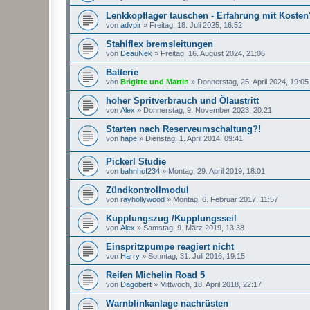
Lenkkopflager tauschen - Erfahrung mit Kosten
von
advpir
»
Freitag, 18. Juli 2025, 16:52
Stahlflex bremsleitungen
von
DeauNek
»
Freitag, 16. August 2024, 21:06
Batterie
von
Brigitte und Martin
»
Donnerstag, 25. April 2024, 19:05
hoher Spritverbrauch und Ölaustritt
von
Alex
»
Donnerstag, 9. November 2023, 20:21
Starten nach Reserveumschaltung?!
von
hape
»
Dienstag, 1. April 2014, 09:41
Pickerl Studie
von
bahnhof234
»
Montag, 29. April 2019, 18:01
Zündkontrollmodul
von
rayhollywood
»
Montag, 6. Februar 2017, 11:57
Kupplungszug /Kupplungsseil
von
Alex
»
Samstag, 9. März 2019, 13:38
Einspritzpumpe reagiert nicht
von
Harry
»
Sonntag, 31. Juli 2016, 19:15
Reifen Michelin Road 5
von
Dagobert
»
Mittwoch, 18. April 2018, 22:17
Warnblinkanlage nachrüsten