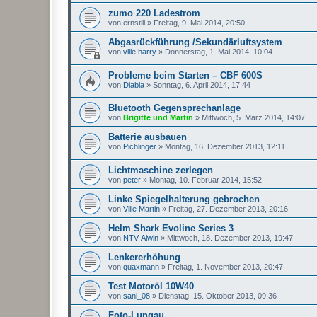
zumo 220 Ladestrom
von
ernstili
»
Freitag, 9. Mai 2014, 20:50
Abgasrückführung /Sekundärluftsystem
von
ville harry
»
Donnerstag, 1. Mai 2014, 10:04
Probleme beim Starten – CBF 600S
von
Diabla
»
Sonntag, 6. April 2014, 17:44
Bluetooth Gegensprechanlage
von
Brigitte und Martin
»
Mittwoch, 5. März 2014, 14:07
Batterie ausbauen
von
Pichlinger
»
Montag, 16. Dezember 2013, 12:11
Lichtmaschine zerlegen
von
peter
»
Montag, 10. Februar 2014, 15:52
Linke Spiegelhalterung gebrochen
von
Ville Martin
»
Freitag, 27. Dezember 2013, 20:16
Helm Shark Evoline Series 3
von
NTV-Alwin
»
Mittwoch, 18. Dezember 2013, 19:47
Lenkererhöhung
von
quaxmann
»
Freitag, 1. November 2013, 20:47
Test Motoröl 10W40
von
sani_08
»
Dienstag, 15. Oktober 2013, 09:36
Foto-Lungau