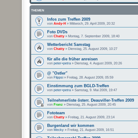
THEMEN
Infos zum Treffen 2009
von
Andy-H
»
Mittwoch, 29. April 2009, 20:32
Foto DVDs
von
Chatty
»
Montag, 7. September 2009, 18:40
Wetterbericht Samstag
von
Chatty
»
Dienstag, 25. August 2009, 10:27
für alle die früher anreisen
von
peter+petra
»
Dienstag, 4. August 2009, 20:26
@ "Ostler"
von
Flippsi
»
Freitag, 28. August 2009, 05:59
Einstimmung zum BGLD-Treffen
von
peter+petra
»
Samstag, 9. Mai 2009, 19:47
Teilnehmerliste österr. Deauviller-Treffen 2009
von
Franz
»
Dienstag, 25. August 2009, 20:45
Fototeam
von
Chatty
»
Freitag, 21. August 2009, 23:14
Burgenland wir kommen
von
Mecky
»
Freitag, 21. August 2009, 16:51