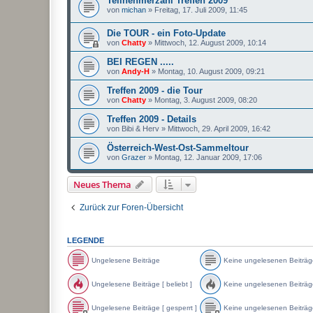
Teilnehmerzahl Treffen 2009
von
michan
»
Freitag, 17. Juli 2009, 11:45
Die TOUR - ein Foto-Update
von
Chatty
»
Mittwoch, 12. August 2009, 10:14
BEI REGEN .....
von
Andy-H
»
Montag, 10. August 2009, 09:21
Treffen 2009 - die Tour
von
Chatty
»
Montag, 3. August 2009, 08:20
Treffen 2009 - Details
von
Bibi & Herv
»
Mittwoch, 29. April 2009, 16:42
Österreich-West-Ost-Sammeltour
von
Grazer
»
Montag, 12. Januar 2009, 17:06
Neues Thema
Zurück zur Foren-Übersicht
LEGENDE
Ungelesene Beiträge
Keine ungelesenen Beiträg
U
K
n
e
Ungelesene Beiträge [ beliebt ]
Keine ungelesenen Beiträge 
g
i
e
n
U
K
l
e
n
e
Ungelesene Beiträge [ gesperrt ]
Keine ungelesenen Beiträge