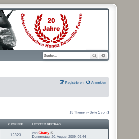
Suche
Erweiterte Suche
Registrieren
Anmelden
15 Themen • Seite
1
von
1
ZUGRIFFE
LETZTER BEITRAG
L
von
Chatty
Z
12823
e
Donnerstag, 20. August 2009, 09:44