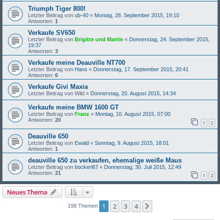
Triumph Tiger 800!
Letzter Beitrag von
ub-40
«
Montag, 28. September 2015, 19:10
Antworten:
1
Verkaufe SV650
Letzter Beitrag von
Brigitte und Martin
«
Donnerstag, 24. September 2015,
19:37
Antworten:
3
Verkaufe meine Deauville NT700
Letzter Beitrag von
Hans
«
Donnerstag, 17. September 2015, 20:41
Antworten:
6
Verkaufe Givi Maxia
Letzter Beitrag von
Wild
«
Donnerstag, 20. August 2015, 14:34
Verkaufe meine BMW 1600 GT
Letzter Beitrag von
Franz
«
Montag, 10. August 2015, 07:00
Antworten:
20
1
2
Deauville 650
Letzter Beitrag von
Ewald
«
Sonntag, 9. August 2015, 18:01
Antworten:
1
deauville 650 zu verkaufen, ehemalige weiße Maus
Letzter Beitrag von
bockerl67
«
Donnerstag, 30. Juli 2015, 12:49
Antworten:
21
1
2
Neues Thema
1
2
3
4
Nächste
198 Themen