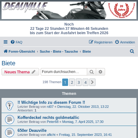
Noch
22 Tage 22 Stunden 37 Minuten 46 Sekunden
bis zum Start der Ausfahrt beim Treffen 2026
FAQ
Registrieren
Anmelden
S
Foren-Übersicht
Suche - Biete - Tausche
Biete
u
Biete
c
Suche
Erweiterte Suche
Neues Thema
h
e
1
2
3
4
Nächste
198 Themen
Themen
!! Wichtige Info zu diesem Forum !!
Letzter Beitrag von
rd07
«
Dienstag, 22. Oktober 2013, 13:22
Antworten:
1
Kofferdeckel rechts goldmetallic
Letzter Beitrag von
Peter68
«
Montag, 7. April 2025, 17:30
650er Deauville
Letzter Beitrag von
aflicht
«
Freitag, 15. September 2023, 16:41