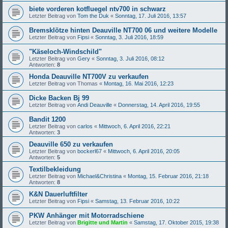
biete vorderen kotfluegel ntv700 in schwarz
Letzter Beitrag von
Tom the Duk
«
Sonntag, 17. Juli 2016, 13:57
Bremsklötze hinten Deauville NT700 06 und weitere Modelle
Letzter Beitrag von
Fipsi
«
Sonntag, 3. Juli 2016, 18:59
"Käseloch-Windschild"
Letzter Beitrag von
Gery
«
Sonntag, 3. Juli 2016, 08:12
Antworten:
8
Honda Deauville NT700V zu verkaufen
Letzter Beitrag von
Thomas
«
Montag, 16. Mai 2016, 12:23
Dicke Backen Bj 99
Letzter Beitrag von
Andi Deauville
«
Donnerstag, 14. April 2016, 19:55
Bandit 1200
Letzter Beitrag von
carlos
«
Mittwoch, 6. April 2016, 22:21
Antworten:
3
Deauville 650 zu verkaufen
Letzter Beitrag von
bockerl67
«
Mittwoch, 6. April 2016, 20:05
Antworten:
5
Textilbekleidung
Letzter Beitrag von
Michael&Christina
«
Montag, 15. Februar 2016, 21:18
Antworten:
8
K&N Dauerluftfilter
Letzter Beitrag von
Fipsi
«
Samstag, 13. Februar 2016, 10:22
PKW Anhänger mit Motorradschiene
Letzter Beitrag von
Brigitte und Martin
«
Samstag, 17. Oktober 2015, 19:38