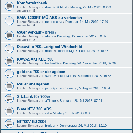
Komfortsitzbank
Letzter Beitrag von
Annette & Maxl
«
Montag, 27. Mai 2019, 08:23
Antworten:
5
BMW 1200RT MÜ ABS zu verkaufen
Letzter Beitrag von
peter+petra
«
Dienstag, 14. Mai 2019, 17:40
Antworten:
6
650er verkauf - preis?
Letzter Beitrag von
aflicht
«
Dienstag, 12. Februar 2019, 10:39
Antworten:
2
Deauville 700....original Windschild
Letzter Beitrag von
milein
«
Donnerstag, 7. Februar 2019, 18:45
KAWASAKI KLE 500
Letzter Beitrag von
bockerl67
«
Dienstag, 20. November 2018, 09:29
goldene 700-er abzugeben
Letzter Beitrag von
sani_08
«
Montag, 10. September 2018, 15:58
650 er abzugeben
Letzter Beitrag von
peter+petra
«
Sonntag, 5. August 2018, 18:54
Sitzbank für 700er
Letzter Beitrag von
aTiroler
«
Samstag, 28. Juli 2018, 07:01
Biete NTV 700 ABS
Letzter Beitrag von
edi
«
Montag, 9. Juli 2018, 08:38
NT700V BJ 2006
Letzter Beitrag von
fredson
«
Donnerstag, 24. Mai 2018, 12:10