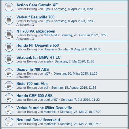
Action Cam Garmin XE
Letzter Beitrag von
Fipsi
«
Samstag, 8. April 2023, 10:06
Verkauf Deauville 700
Letzter Beitrag von
Fipsi
«
Samstag, 8. April 2023, 09:36
Antworten:
1
NT 700 VA abzugeben
Letzter Beitrag von
Miss Red
«
Sonntag, 20. Februar 2022, 09:55
Antworten:
1
Honda NT Deauville 650
Letzter Beitrag von
Boernie
«
Sonntag, 9. August 2020, 10:30
Sitzbank für BMW RT LC
Letzter Beitrag von
anpla
«
Samstag, 2. Mai 2020, 11:28
Deauville 700 ABS
Letzter Beitrag von
rd07
«
Dienstag, 10. März 2020, 21:28
Antworten:
1
Biete 700 mit Abs
Letzter Beitrag von
edi
«
Sonntag, 18. August 2019, 11:35
Honda CBF 600 ABS
Letzter Beitrag von
bockerl67
«
Sonntag, 7. Juli 2019, 21:22
Verkaufe meine 650er Deauville
Letzter Beitrag von
Motorella
«
Dienstag, 28. Mai 2019, 07:20
Neu und Deuvilleverkauf
Letzter Beitrag von
Motorella
«
Dienstag, 28. Mai 2019, 07:15