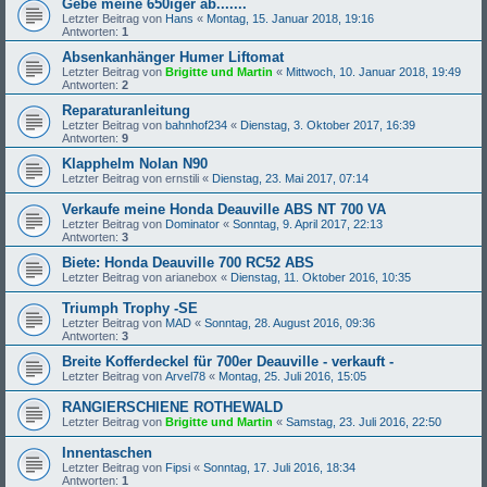
Gebe meine 650iger ab.......
Letzter Beitrag von
Hans
«
Montag, 15. Januar 2018, 19:16
Antworten:
1
Absenkanhänger Humer Liftomat
Letzter Beitrag von
Brigitte und Martin
«
Mittwoch, 10. Januar 2018, 19:49
Antworten:
2
Reparaturanleitung
Letzter Beitrag von
bahnhof234
«
Dienstag, 3. Oktober 2017, 16:39
Antworten:
9
Klapphelm Nolan N90
Letzter Beitrag von
ernstili
«
Dienstag, 23. Mai 2017, 07:14
Verkaufe meine Honda Deauville ABS NT 700 VA
Letzter Beitrag von
Dominator
«
Sonntag, 9. April 2017, 22:13
Antworten:
3
Biete: Honda Deauville 700 RC52 ABS
Letzter Beitrag von
arianebox
«
Dienstag, 11. Oktober 2016, 10:35
Triumph Trophy -SE
Letzter Beitrag von
MAD
«
Sonntag, 28. August 2016, 09:36
Antworten:
3
Breite Kofferdeckel für 700er Deauville - verkauft -
Letzter Beitrag von
Arvel78
«
Montag, 25. Juli 2016, 15:05
RANGIERSCHIENE ROTHEWALD
Letzter Beitrag von
Brigitte und Martin
«
Samstag, 23. Juli 2016, 22:50
Innentaschen
Letzter Beitrag von
Fipsi
«
Sonntag, 17. Juli 2016, 18:34
Antworten:
1