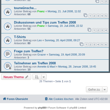
1
2
tourwünsche...
Letzter Beitrag von
Franz
«
Montag, 21. Juli 2008, 11:02
Antworten:
68
1
2
3
4
5
Diskussionen und Tips zum Treffen 2008
Letzter Beitrag von
Franz
«
Samstag, 19. Juli 2008, 22:32
Antworten:
55
1
2
3
4
T-Shirts
Letzter Beitrag von
Leo
«
Sonntag, 20. April 2008, 09:27
Antworten:
80
1
2
3
4
5
6
Frage zum Treffen?
Letzter Beitrag von
Grazer
«
Samstag, 19. April 2008, 20:09
Antworten:
3
Teilnehmer am Treffen 2008
Letzter Beitrag von
Annette & Maxl
«
Montag, 28. Januar 2008, 19:45
Antworten:
10
Neues Thema
26 Themen • Seite
1
von
1
Gehe zu
Foren-Übersicht
Alle Cookies löschen
Alle Zeiten sind
UTC+02:00
Powered by
phpBB
® Forum Software © phpBB Limited