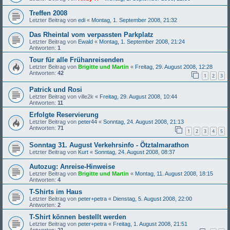
Treffen 2008
Letzter Beitrag von
edi
«
Montag, 1. September 2008, 21:32
Das Rheintal vom verpassten Parkplatz
Letzter Beitrag von
Ewald
«
Montag, 1. September 2008, 21:24
Antworten:
1
Tour für alle Frühanreisenden
Letzter Beitrag von
Brigitte und Martin
«
Freitag, 29. August 2008, 12:28
Antworten:
42
1
2
3
Patrick und Rosi
Letzter Beitrag von
ville2k
«
Freitag, 29. August 2008, 10:44
Antworten:
11
Erfolgte Reservierung
Letzter Beitrag von
peter44
«
Sonntag, 24. August 2008, 21:13
Antworten:
71
1
2
3
4
5
Sonntag 31. August Verkehrsinfo - Ötztalmarathon
Letzter Beitrag von
Kurt
«
Sonntag, 24. August 2008, 08:37
Autozug: Anreise-Hinweise
Letzter Beitrag von
Brigitte und Martin
«
Montag, 11. August 2008, 18:15
Antworten:
4
T-Shirts im Haus
Letzter Beitrag von
peter+petra
«
Dienstag, 5. August 2008, 22:00
Antworten:
2
T-Shirt können bestellt werden
Letzter Beitrag von
peter+petra
«
Freitag, 1. August 2008, 21:51
Antworten:
21