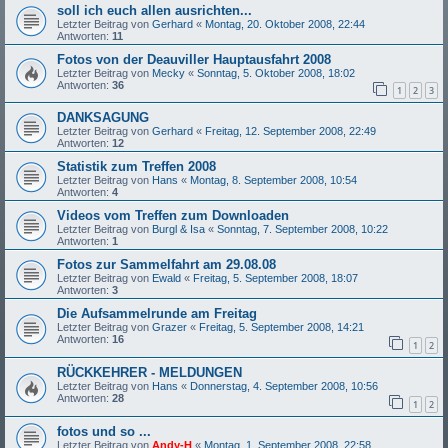
soll ich euch allen ausrichten...
Letzter Beitrag von
Gerhard
«
Montag, 20. Oktober 2008, 22:44
Antworten:
11
Fotos von der Deauviller Hauptausfahrt 2008
Letzter Beitrag von
Mecky
«
Sonntag, 5. Oktober 2008, 18:02
Antworten:
36
1
2
3
DANKSAGUNG
Letzter Beitrag von
Gerhard
«
Freitag, 12. September 2008, 22:49
Antworten:
12
Statistik zum Treffen 2008
Letzter Beitrag von
Hans
«
Montag, 8. September 2008, 10:54
Antworten:
4
Videos vom Treffen zum Downloaden
Letzter Beitrag von
Burgl & Isa
«
Sonntag, 7. September 2008, 10:22
Antworten:
1
Fotos zur Sammelfahrt am 29.08.08
Letzter Beitrag von
Ewald
«
Freitag, 5. September 2008, 18:07
Antworten:
3
Die Aufsammelrunde am Freitag
Letzter Beitrag von
Grazer
«
Freitag, 5. September 2008, 14:21
Antworten:
16
1
2
RÜCKKEHRER - MELDUNGEN
Letzter Beitrag von
Hans
«
Donnerstag, 4. September 2008, 10:56
Antworten:
28
1
2
fotos und so ...
Letzter Beitrag von
Andy-H
«
Montag, 1. September 2008, 22:58