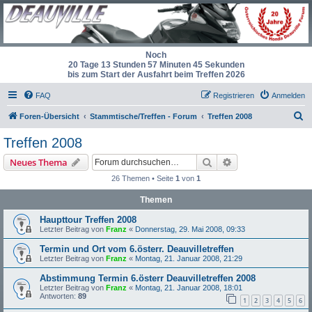
Noch
20 Tage 13 Stunden 57 Minuten 45 Sekunden
bis zum Start der Ausfahrt beim Treffen 2026
FAQ
Registrieren
Anmelden
S
Foren-Übersicht
Stammtische/Treffen - Forum
Treffen 2008
u
Treffen 2008
c
Suche
Erweiterte Suche
Neues Thema
h
26 Themen • Seite
1
von
1
e
Themen
Haupttour Treffen 2008
Letzter Beitrag von
Franz
«
Donnerstag, 29. Mai 2008, 09:33
Termin und Ort vom 6.österr. Deauvilletreffen
Letzter Beitrag von
Franz
«
Montag, 21. Januar 2008, 21:29
Abstimmung Termin 6.österr Deauvilletreffen 2008
Letzter Beitrag von
Franz
«
Montag, 21. Januar 2008, 18:01
Antworten:
89
1
2
3
4
5
6