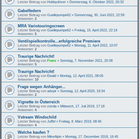
Letzter Beitrag von
Hobbydriver
«
Donnerstag, 6. Oktober 2022, 20:32
Gabelfedern
Letzter Beitrag von
Guellepumpe62
«
Donnerstag, 30. Juni 2022, 22:59
Antworten:
2
MRA Variotouringscreen
Letzter Beitrag von
Guellepumpe62
«
Freitag, 15. April 2022, 22:19
Antworten:
5
Ventilspielkontrolle...erfolgreiche Premiere
Letzter Beitrag von
Guellepumpe62
«
Montag, 11. April 2022, 10:07
Antworten:
2
Traurige Nachricht!
Letzter Beitrag von
Franz
«
Sonntag, 7. November 2021, 20:38
Antworten:
5
Traurige Nachricht!
Letzter Beitrag von
Ewald
«
Montag, 12. April 2021, 08:05
Antworten:
10
Frage wegen Anhänger...
Letzter Beitrag von
advpir
«
Sonntag, 12. April 2020, 19:34
Antworten:
2
Vignette in Österreich
Letzter Beitrag von
zorola
«
Mittwoch, 17. Juli 2019, 17:18
Antworten:
4
Vstream Windschild
Letzter Beitrag von
Juffel
«
Freitag, 8. März 2019, 08:45
Antworten:
4
Welche kaufen ?
Letzter Beitrag von
MikeAlpin
«
Montag, 17. Dezember 2018, 16:45