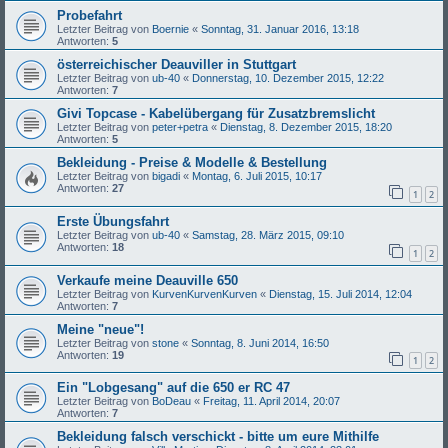
Probefahrt
Letzter Beitrag von
Boernie
«
Sonntag, 31. Januar 2016, 13:18
Antworten:
5
österreichischer Deauviller in Stuttgart
Letzter Beitrag von
ub-40
«
Donnerstag, 10. Dezember 2015, 12:22
Antworten:
7
Givi Topcase - Kabelübergang für Zusatzbremslicht
Letzter Beitrag von
peter+petra
«
Dienstag, 8. Dezember 2015, 18:20
Antworten:
5
Bekleidung - Preise & Modelle & Bestellung
Letzter Beitrag von
bigadi
«
Montag, 6. Juli 2015, 10:17
Antworten:
27
1
2
Erste Übungsfahrt
Letzter Beitrag von
ub-40
«
Samstag, 28. März 2015, 09:10
Antworten:
18
1
2
Verkaufe meine Deauville 650
Letzter Beitrag von
KurvenKurvenKurven
«
Dienstag, 15. Juli 2014, 12:04
Antworten:
7
Meine "neue"!
Letzter Beitrag von
stone
«
Sonntag, 8. Juni 2014, 16:50
Antworten:
19
1
2
Ein "Lobgesang" auf die 650 er RC 47
Letzter Beitrag von
BoDeau
«
Freitag, 11. April 2014, 20:07
Antworten:
7
Bekleidung falsch verschickt - bitte um eure Mithilfe