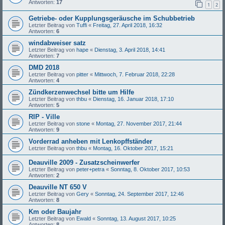
Antworten:
17
1
2
Getriebe- oder Kupplungsgeräusche im Schubbetrieb
Letzter Beitrag von
Tuffi
«
Freitag, 27. April 2018, 16:32
Antworten:
6
windabweiser satz
Letzter Beitrag von
hape
«
Dienstag, 3. April 2018, 14:41
Antworten:
7
DMD 2018
Letzter Beitrag von
pitter
«
Mittwoch, 7. Februar 2018, 22:28
Antworten:
4
Zündkerzenwechsel bitte um Hilfe
Letzter Beitrag von
thbu
«
Dienstag, 16. Januar 2018, 17:10
Antworten:
5
RIP - Ville
Letzter Beitrag von
stone
«
Montag, 27. November 2017, 21:44
Antworten:
9
Vorderrad anheben mit Lenkopffständer
Letzter Beitrag von
thbu
«
Montag, 16. Oktober 2017, 15:21
Deauville 2009 - Zusatzscheinwerfer
Letzter Beitrag von
peter+petra
«
Sonntag, 8. Oktober 2017, 10:53
Antworten:
2
Deauville NT 650 V
Letzter Beitrag von
Gery
«
Sonntag, 24. September 2017, 12:46
Antworten:
8
Km oder Baujahr
Letzter Beitrag von
Ewald
«
Sonntag, 13. August 2017, 10:25
Antworten:
8