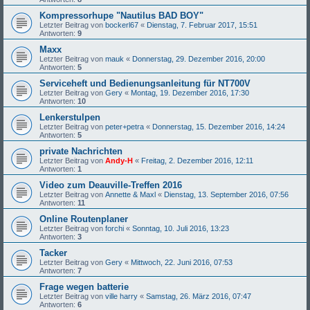
Kompressorhupe "Nautilus BAD BOY"
Letzter Beitrag von
bockerl67
«
Dienstag, 7. Februar 2017, 15:51
Antworten:
9
Maxx
Letzter Beitrag von
mauk
«
Donnerstag, 29. Dezember 2016, 20:00
Antworten:
5
Serviceheft und Bedienungsanleitung für NT700V
Letzter Beitrag von
Gery
«
Montag, 19. Dezember 2016, 17:30
Antworten:
10
Lenkerstulpen
Letzter Beitrag von
peter+petra
«
Donnerstag, 15. Dezember 2016, 14:24
Antworten:
5
private Nachrichten
Letzter Beitrag von
Andy-H
«
Freitag, 2. Dezember 2016, 12:11
Antworten:
1
Video zum Deauville-Treffen 2016
Letzter Beitrag von
Annette & Maxl
«
Dienstag, 13. September 2016, 07:56
Antworten:
11
Online Routenplaner
Letzter Beitrag von
forchi
«
Sonntag, 10. Juli 2016, 13:23
Antworten:
3
Tacker
Letzter Beitrag von
Gery
«
Mittwoch, 22. Juni 2016, 07:53
Antworten:
7
Frage wegen batterie
Letzter Beitrag von
ville harry
«
Samstag, 26. März 2016, 07:47
Antworten:
6