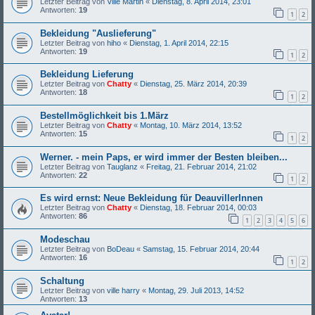
Letzter Beitrag von
Ville Martin
«
Dienstag, 8. April 2014, 23:01
Antworten:
19
1
2
Bekleidung "Auslieferung"
Letzter Beitrag von
hiho
«
Dienstag, 1. April 2014, 22:15
Antworten:
19
1
2
Bekleidung Lieferung
Letzter Beitrag von
Chatty
«
Dienstag, 25. März 2014, 20:39
Antworten:
18
1
2
Bestellmöglichkeit bis 1.März
Letzter Beitrag von
Chatty
«
Montag, 10. März 2014, 13:52
Antworten:
15
1
2
Werner. - mein Paps, er wird immer der Besten bleiben...
Letzter Beitrag von
Tauglanz
«
Freitag, 21. Februar 2014, 21:02
Antworten:
22
1
2
Es wird ernst: Neue Bekleidung für DeauvillerInnen
Letzter Beitrag von
Chatty
«
Dienstag, 18. Februar 2014, 00:03
Antworten:
86
1
2
3
4
5
6
Modeschau
Letzter Beitrag von
BoDeau
«
Samstag, 15. Februar 2014, 20:44
Antworten:
16
1
2
Schaltung
Letzter Beitrag von
ville harry
«
Montag, 29. Juli 2013, 14:52
Antworten:
13