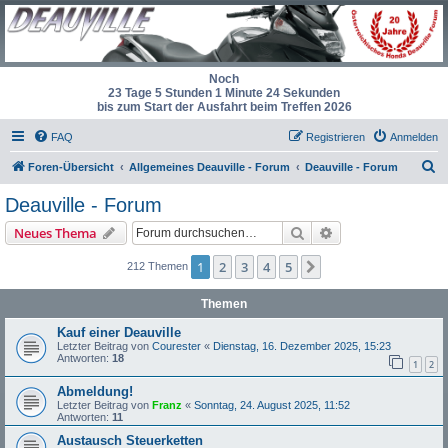
Noch
23 Tage 5 Stunden 1 Minute 24 Sekunden
bis zum Start der Ausfahrt beim Treffen 2026
FAQ
Registrieren
Anmelden
S
Foren-Übersicht
Allgemeines Deauville - Forum
Deauville - Forum
u
Deauville - Forum
c
Suche
Erweiterte Suche
Neues Thema
h
e
1
2
3
4
5
Nächste
212 Themen
Themen
Kauf einer Deauville
Letzter Beitrag von
Courester
«
Dienstag, 16. Dezember 2025, 15:23
Antworten:
18
1
2
Abmeldung!
Letzter Beitrag von
Franz
«
Sonntag, 24. August 2025, 11:52
Antworten:
11
Austausch Steuerketten