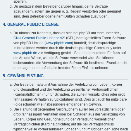
sperren.
Du gestattest dem Betreiber darüber hinaus, deine Beiträge
abzuändern, sofern sie gegen o. g. Regeln verstoßen oder geeignet
sind, dem Betreiber oder einem Dritten Schaden zuzufügen.
4. GENERAL PUBLIC LICENSE
Du nimmst zur Kenntnis, dass es sich bei phpBB um eine unter der „
GNU General Public License v2
“ (GPL) bereitgestellten Foren-Software
von phpBB Limited (
www.phpbb.com
) handelt; deutschsprachige
Informationen werden durch die deutschsprachige Community unter
www.phpbb.de
zur Verfügung gestellt. Beide haben keinen Einfluss auf
die Art und Weise, wie die Software verwendet wird. Sie können
insbesondere die Verwendung der Software für bestimmte Zwecke nicht
untersagen oder auf Inhalte fremder Foren Einfluss nehmen.
5. GEWÄHRLEISTUNG
Der Betreiber haftet mit Ausnahme der Verletzung von Leben, Körper
und Gesundheit und der Verletzung wesentlicher Vertragspflichten
(Kardinalpflichten) nur für Schäden, die auf ein vorsätzliches oder grob
fahrlässiges Verhalten zurückzuführen sind. Dies gilt auch für mittelbare
Folgeschäden wie insbesondere entgangenen Gewinn.
Die Haftung ist gegenüber Verbrauchern außer bei vorsätzlichem oder
grob fahrlässigem Verhalten oder bei Schäden aus der Verletzung von
Leben, Körper und Gesundheit und der Verletzung wesentlicher
Vertragspflichten (Kardinalpflichten) auf die bei Vertragsschluss
typischerweise vorhersehbaren Schäden und im übrigen der Höhe nach