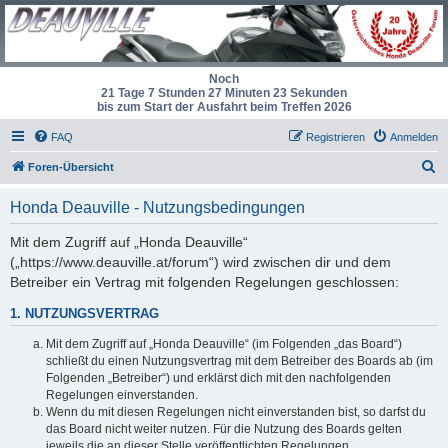
Noch
21 Tage 7 Stunden 27 Minuten 23 Sekunden
bis zum Start der Ausfahrt beim Treffen 2026
FAQ
Registrieren
Anmelden
S
Foren-Übersicht
u
Honda Deauville - Nutzungsbedingungen
c
h
Mit dem Zugriff auf „Honda Deauville“
(„https://www.deauville.at/forum“) wird zwischen dir und dem
e
Betreiber ein Vertrag mit folgenden Regelungen geschlossen:
1. NUTZUNGSVERTRAG
Mit dem Zugriff auf „Honda Deauville“ (im Folgenden „das Board“)
schließt du einen Nutzungsvertrag mit dem Betreiber des Boards ab (im
Folgenden „Betreiber“) und erklärst dich mit den nachfolgenden
Regelungen einverstanden.
Wenn du mit diesen Regelungen nicht einverstanden bist, so darfst du
das Board nicht weiter nutzen. Für die Nutzung des Boards gelten
jeweils die an dieser Stelle veröffentlichten Regelungen.