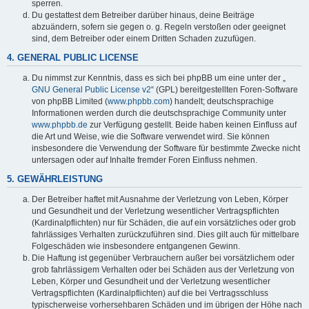
sperren.
Du gestattest dem Betreiber darüber hinaus, deine Beiträge
abzuändern, sofern sie gegen o. g. Regeln verstoßen oder geeignet
sind, dem Betreiber oder einem Dritten Schaden zuzufügen.
4. GENERAL PUBLIC LICENSE
Du nimmst zur Kenntnis, dass es sich bei phpBB um eine unter der „
GNU General Public License v2
“ (GPL) bereitgestellten Foren-Software
von phpBB Limited (
www.phpbb.com
) handelt; deutschsprachige
Informationen werden durch die deutschsprachige Community unter
www.phpbb.de
zur Verfügung gestellt. Beide haben keinen Einfluss auf
die Art und Weise, wie die Software verwendet wird. Sie können
insbesondere die Verwendung der Software für bestimmte Zwecke nicht
untersagen oder auf Inhalte fremder Foren Einfluss nehmen.
5. GEWÄHRLEISTUNG
Der Betreiber haftet mit Ausnahme der Verletzung von Leben, Körper
und Gesundheit und der Verletzung wesentlicher Vertragspflichten
(Kardinalpflichten) nur für Schäden, die auf ein vorsätzliches oder grob
fahrlässiges Verhalten zurückzuführen sind. Dies gilt auch für mittelbare
Folgeschäden wie insbesondere entgangenen Gewinn.
Die Haftung ist gegenüber Verbrauchern außer bei vorsätzlichem oder
grob fahrlässigem Verhalten oder bei Schäden aus der Verletzung von
Leben, Körper und Gesundheit und der Verletzung wesentlicher
Vertragspflichten (Kardinalpflichten) auf die bei Vertragsschluss
typischerweise vorhersehbaren Schäden und im übrigen der Höhe nach