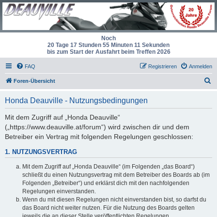
Noch
20 Tage 17 Stunden 55 Minuten 11 Sekunden
bis zum Start der Ausfahrt beim Treffen 2026
FAQ
Registrieren
Anmelden
S
Foren-Übersicht
u
Honda Deauville - Nutzungsbedingungen
c
h
Mit dem Zugriff auf „Honda Deauville“
(„https://www.deauville.at/forum“) wird zwischen dir und dem
e
Betreiber ein Vertrag mit folgenden Regelungen geschlossen:
1. NUTZUNGSVERTRAG
Mit dem Zugriff auf „Honda Deauville“ (im Folgenden „das Board“)
schließt du einen Nutzungsvertrag mit dem Betreiber des Boards ab (im
Folgenden „Betreiber“) und erklärst dich mit den nachfolgenden
Regelungen einverstanden.
Wenn du mit diesen Regelungen nicht einverstanden bist, so darfst du
das Board nicht weiter nutzen. Für die Nutzung des Boards gelten
jeweils die an dieser Stelle veröffentlichten Regelungen.