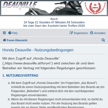
Noch
19 Tage 21 Stunden 47 Minuten 59 Sekunden
bis zum Start der Ausfahrt beim Treffen 2026
FAQ
Registrieren
Anmelden
S
Foren-Übersicht
u
Honda Deauville - Nutzungsbedingungen
c
h
Mit dem Zugriff auf „Honda Deauville“
(„https://www.deauville.at/forum“) wird zwischen dir und dem
e
Betreiber ein Vertrag mit folgenden Regelungen geschlossen:
1. NUTZUNGSVERTRAG
Mit dem Zugriff auf „Honda Deauville“ (im Folgenden „das Board“)
schließt du einen Nutzungsvertrag mit dem Betreiber des Boards ab (im
Folgenden „Betreiber“) und erklärst dich mit den nachfolgenden
Regelungen einverstanden.
Wenn du mit diesen Regelungen nicht einverstanden bist, so darfst du
das Board nicht weiter nutzen. Für die Nutzung des Boards gelten
jeweils die an dieser Stelle veröffentlichten Regelungen.