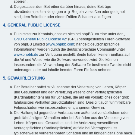
sperren.
Du gestattest dem Betreiber darüber hinaus, deine Beiträge
abzuändern, sofern sie gegen o. g. Regeln verstoßen oder geeignet
sind, dem Betreiber oder einem Dritten Schaden zuzufügen.
4. GENERAL PUBLIC LICENSE
Du nimmst zur Kenntnis, dass es sich bei phpBB um eine unter der „
GNU General Public License v2
“ (GPL) bereitgestellten Foren-Software
von phpBB Limited (
www.phpbb.com
) handelt; deutschsprachige
Informationen werden durch die deutschsprachige Community unter
www.phpbb.de
zur Verfügung gestellt. Beide haben keinen Einfluss auf
die Art und Weise, wie die Software verwendet wird. Sie können
insbesondere die Verwendung der Software für bestimmte Zwecke nicht
untersagen oder auf Inhalte fremder Foren Einfluss nehmen.
5. GEWÄHRLEISTUNG
Der Betreiber haftet mit Ausnahme der Verletzung von Leben, Körper
und Gesundheit und der Verletzung wesentlicher Vertragspflichten
(Kardinalpflichten) nur für Schäden, die auf ein vorsätzliches oder grob
fahrlässiges Verhalten zurückzuführen sind. Dies gilt auch für mittelbare
Folgeschäden wie insbesondere entgangenen Gewinn.
Die Haftung ist gegenüber Verbrauchern außer bei vorsätzlichem oder
grob fahrlässigem Verhalten oder bei Schäden aus der Verletzung von
Leben, Körper und Gesundheit und der Verletzung wesentlicher
Vertragspflichten (Kardinalpflichten) auf die bei Vertragsschluss
typischerweise vorhersehbaren Schäden und im übrigen der Höhe nach