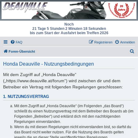
Noch
21 Tage 5 Stunden 2 Minuten 18 Sekunden
bis zum Start der Ausfahrt beim Treffen 2026
FAQ
Registrieren
Anmelden
S
Foren-Übersicht
u
Honda Deauville - Nutzungsbedingungen
c
h
Mit dem Zugriff auf „Honda Deauville“
(„https://www.deauville.at/forum“) wird zwischen dir und dem
e
Betreiber ein Vertrag mit folgenden Regelungen geschlossen:
1. NUTZUNGSVERTRAG
Mit dem Zugriff auf „Honda Deauville“ (im Folgenden „das Board“)
schließt du einen Nutzungsvertrag mit dem Betreiber des Boards ab (im
Folgenden „Betreiber“) und erklärst dich mit den nachfolgenden
Regelungen einverstanden.
Wenn du mit diesen Regelungen nicht einverstanden bist, so darfst du
das Board nicht weiter nutzen. Für die Nutzung des Boards gelten
jeweils die an dieser Stelle veröffentlichten Regelungen.