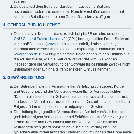
sperren.
Du gestattest dem Betreiber darüber hinaus, deine Beiträge
abzuändern, sofern sie gegen o. g. Regeln verstoßen oder geeignet
sind, dem Betreiber oder einem Dritten Schaden zuzufügen.
4. GENERAL PUBLIC LICENSE
Du nimmst zur Kenntnis, dass es sich bei phpBB um eine unter der „
GNU General Public License v2
“ (GPL) bereitgestellten Foren-Software
von phpBB Limited (
www.phpbb.com
) handelt; deutschsprachige
Informationen werden durch die deutschsprachige Community unter
www.phpbb.de
zur Verfügung gestellt. Beide haben keinen Einfluss auf
die Art und Weise, wie die Software verwendet wird. Sie können
insbesondere die Verwendung der Software für bestimmte Zwecke nicht
untersagen oder auf Inhalte fremder Foren Einfluss nehmen.
5. GEWÄHRLEISTUNG
Der Betreiber haftet mit Ausnahme der Verletzung von Leben, Körper
und Gesundheit und der Verletzung wesentlicher Vertragspflichten
(Kardinalpflichten) nur für Schäden, die auf ein vorsätzliches oder grob
fahrlässiges Verhalten zurückzuführen sind. Dies gilt auch für mittelbare
Folgeschäden wie insbesondere entgangenen Gewinn.
Die Haftung ist gegenüber Verbrauchern außer bei vorsätzlichem oder
grob fahrlässigem Verhalten oder bei Schäden aus der Verletzung von
Leben, Körper und Gesundheit und der Verletzung wesentlicher
Vertragspflichten (Kardinalpflichten) auf die bei Vertragsschluss
typischerweise vorhersehbaren Schäden und im übrigen der Höhe nach