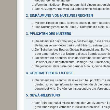
Regelungen einverstanden.
Wenn du mit diesen Regelungen nicht einverstanden bist,
Der Nutzungsvertrag wird auf unbestimmte Zeit geschlos
2. EINRÄUMUNG VON NUTZUNGSRECHTEN
Mit dem Erstellen eines Beitrags erteilst du dem Betrei
Das Nutzungsrecht nach Punkt 2, Unterpunkt a bleibt 
3. PFLICHTEN DES NUTZERS
Du erklärst mit der Erstellung eines Beitrags, dass er ke
Beiträgen verwendeten Links und Bilder zu setzen bzw.
Der Betreiber des Boards übt das Hausrecht aus. Bei V
oder dauerhaft von der Nutzung dieses Boards ausschlie
Du nimmst zur Kenntnis, dass der Betreiber keine Verantw
Betreiber, dein Benutzerkonto, Beiträge und Funktionen 
Du gestattest dem Betreiber darüber hinaus, deine Beit
4. GENERAL PUBLIC LICENSE
Du nimmst zur Kenntnis, dass es sich bei phpBB um eine
deutschsprachige Informationen werden durch die deu
verwendet wird. Sie können insbesondere die Verwendun
5. GEWÄHRLEISTUNG
Der Betreiber haftet mit Ausnahme der Verletzung von Le
grob fahrlässiges Verhalten zurückzuführen sind. Dies 