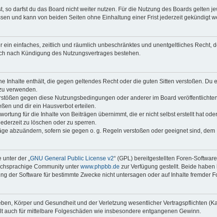
 so darfst du das Board nicht weiter nutzen. Für die Nutzung des Boards gelten jew
sen und kann von beiden Seiten ohne Einhaltung einer Frist jederzeit gekündigt w
ber ein einfaches, zeitlich und räumlich unbeschränktes und unentgeltliches Recht
auch nach Kündigung des Nutzungsvertrages bestehen.
ine Inhalte enthält, die gegen geltendes Recht oder die guten Sitten verstoßen. Du 
 zu verwenden.
erstößen gegen diese Nutzungsbedingungen oder anderer im Board veröffentlichte
ßen und dir ein Hausverbot erteilen.
ortung für die Inhalte von Beiträgen übernimmt, die er nicht selbst erstellt hat od
jederzeit zu löschen oder zu sperren.
räge abzuändern, sofern sie gegen o. g. Regeln verstoßen oder geeignet sind, dem
 unter der „
GNU General Public License v2
“ (GPL) bereitgestellten Foren-Softwar
tschsprachige Community unter
www.phpbb.de
zur Verfügung gestellt. Beide haben 
g der Software für bestimmte Zwecke nicht untersagen oder auf Inhalte fremder F
ben, Körper und Gesundheit und der Verletzung wesentlicher Vertragspflichten (Kard
gilt auch für mittelbare Folgeschäden wie insbesondere entgangenen Gewinn.