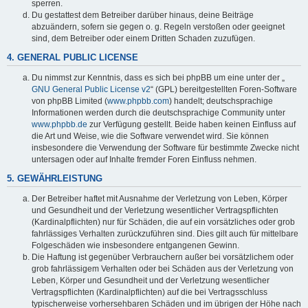
sperren.
Du gestattest dem Betreiber darüber hinaus, deine Beiträge
abzuändern, sofern sie gegen o. g. Regeln verstoßen oder geeignet
sind, dem Betreiber oder einem Dritten Schaden zuzufügen.
4. GENERAL PUBLIC LICENSE
Du nimmst zur Kenntnis, dass es sich bei phpBB um eine unter der „
GNU General Public License v2
“ (GPL) bereitgestellten Foren-Software
von phpBB Limited (
www.phpbb.com
) handelt; deutschsprachige
Informationen werden durch die deutschsprachige Community unter
www.phpbb.de
zur Verfügung gestellt. Beide haben keinen Einfluss auf
die Art und Weise, wie die Software verwendet wird. Sie können
insbesondere die Verwendung der Software für bestimmte Zwecke nicht
untersagen oder auf Inhalte fremder Foren Einfluss nehmen.
5. GEWÄHRLEISTUNG
Der Betreiber haftet mit Ausnahme der Verletzung von Leben, Körper
und Gesundheit und der Verletzung wesentlicher Vertragspflichten
(Kardinalpflichten) nur für Schäden, die auf ein vorsätzliches oder grob
fahrlässiges Verhalten zurückzuführen sind. Dies gilt auch für mittelbare
Folgeschäden wie insbesondere entgangenen Gewinn.
Die Haftung ist gegenüber Verbrauchern außer bei vorsätzlichem oder
grob fahrlässigem Verhalten oder bei Schäden aus der Verletzung von
Leben, Körper und Gesundheit und der Verletzung wesentlicher
Vertragspflichten (Kardinalpflichten) auf die bei Vertragsschluss
typischerweise vorhersehbaren Schäden und im übrigen der Höhe nach