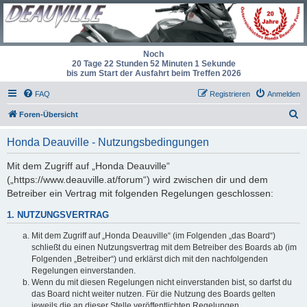
Noch
20 Tage 22 Stunden 52 Minuten 1 Sekunde
bis zum Start der Ausfahrt beim Treffen 2026
FAQ
Registrieren
Anmelden
S
Foren-Übersicht
u
Honda Deauville - Nutzungsbedingungen
c
h
Mit dem Zugriff auf „Honda Deauville“
(„https://www.deauville.at/forum“) wird zwischen dir und dem
e
Betreiber ein Vertrag mit folgenden Regelungen geschlossen:
1. NUTZUNGSVERTRAG
Mit dem Zugriff auf „Honda Deauville“ (im Folgenden „das Board“)
schließt du einen Nutzungsvertrag mit dem Betreiber des Boards ab (im
Folgenden „Betreiber“) und erklärst dich mit den nachfolgenden
Regelungen einverstanden.
Wenn du mit diesen Regelungen nicht einverstanden bist, so darfst du
das Board nicht weiter nutzen. Für die Nutzung des Boards gelten
jeweils die an dieser Stelle veröffentlichten Regelungen.