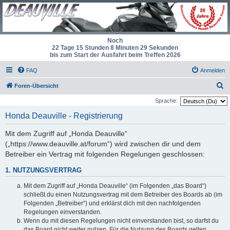
Noch
22 Tage 15 Stunden 8 Minuten 29 Sekunden
bis zum Start der Ausfahrt beim Treffen 2026
FAQ
Anmelden
S
Foren-Übersicht
u
Sprache:
c
Honda Deauville - Registrierung
h
Mit dem Zugriff auf „Honda Deauville“
e
(„https://www.deauville.at/forum“) wird zwischen dir und dem
Betreiber ein Vertrag mit folgenden Regelungen geschlossen:
1. NUTZUNGSVERTRAG
Mit dem Zugriff auf „Honda Deauville“ (im Folgenden „das Board“)
schließt du einen Nutzungsvertrag mit dem Betreiber des Boards ab (im
Folgenden „Betreiber“) und erklärst dich mit den nachfolgenden
Regelungen einverstanden.
Wenn du mit diesen Regelungen nicht einverstanden bist, so darfst du
das Board nicht weiter nutzen. Für die Nutzung des Boards gelten