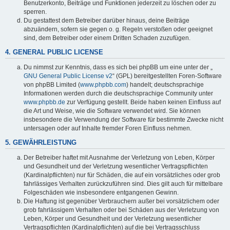
Benutzerkonto, Beiträge und Funktionen jederzeit zu löschen oder zu
sperren.
Du gestattest dem Betreiber darüber hinaus, deine Beiträge
abzuändern, sofern sie gegen o. g. Regeln verstoßen oder geeignet
sind, dem Betreiber oder einem Dritten Schaden zuzufügen.
4. GENERAL PUBLIC LICENSE
Du nimmst zur Kenntnis, dass es sich bei phpBB um eine unter der „
GNU General Public License v2
“ (GPL) bereitgestellten Foren-Software
von phpBB Limited (
www.phpbb.com
) handelt; deutschsprachige
Informationen werden durch die deutschsprachige Community unter
www.phpbb.de
zur Verfügung gestellt. Beide haben keinen Einfluss auf
die Art und Weise, wie die Software verwendet wird. Sie können
insbesondere die Verwendung der Software für bestimmte Zwecke nicht
untersagen oder auf Inhalte fremder Foren Einfluss nehmen.
5. GEWÄHRLEISTUNG
Der Betreiber haftet mit Ausnahme der Verletzung von Leben, Körper
und Gesundheit und der Verletzung wesentlicher Vertragspflichten
(Kardinalpflichten) nur für Schäden, die auf ein vorsätzliches oder grob
fahrlässiges Verhalten zurückzuführen sind. Dies gilt auch für mittelbare
Folgeschäden wie insbesondere entgangenen Gewinn.
Die Haftung ist gegenüber Verbrauchern außer bei vorsätzlichem oder
grob fahrlässigem Verhalten oder bei Schäden aus der Verletzung von
Leben, Körper und Gesundheit und der Verletzung wesentlicher
Vertragspflichten (Kardinalpflichten) auf die bei Vertragsschluss