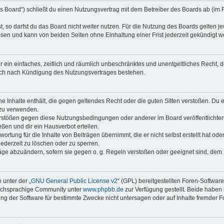
s Board“) schließt du einen Nutzungsvertrag mit dem Betreiber des Boards ab (im 
 so darfst du das Board nicht weiter nutzen. Für die Nutzung des Boards gelten jew
sen und kann von beiden Seiten ohne Einhaltung einer Frist jederzeit gekündigt w
ber ein einfaches, zeitlich und räumlich unbeschränktes und unentgeltliches Recht
auch nach Kündigung des Nutzungsvertrages bestehen.
ine Inhalte enthält, die gegen geltendes Recht oder die guten Sitten verstoßen. Du 
 zu verwenden.
erstößen gegen diese Nutzungsbedingungen oder anderer im Board veröffentlichte
ßen und dir ein Hausverbot erteilen.
ortung für die Inhalte von Beiträgen übernimmt, die er nicht selbst erstellt hat od
jederzeit zu löschen oder zu sperren.
räge abzuändern, sofern sie gegen o. g. Regeln verstoßen oder geeignet sind, dem
 unter der „
GNU General Public License v2
“ (GPL) bereitgestellten Foren-Softwar
tschsprachige Community unter
www.phpbb.de
zur Verfügung gestellt. Beide haben 
g der Software für bestimmte Zwecke nicht untersagen oder auf Inhalte fremder F