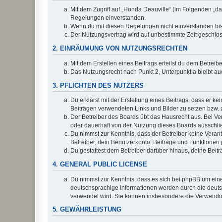
Mit dem Zugriff auf „Honda Deauville“ (im Folgenden „da
Regelungen einverstanden.
Wenn du mit diesen Regelungen nicht einverstanden bist,
Der Nutzungsvertrag wird auf unbestimmte Zeit geschlos
2. EINRÄUMUNG VON NUTZUNGSRECHTEN
Mit dem Erstellen eines Beitrags erteilst du dem Betrei
Das Nutzungsrecht nach Punkt 2, Unterpunkt a bleibt 
3. PFLICHTEN DES NUTZERS
Du erklärst mit der Erstellung eines Beitrags, dass er ke
Beiträgen verwendeten Links und Bilder zu setzen bzw.
Der Betreiber des Boards übt das Hausrecht aus. Bei V
oder dauerhaft von der Nutzung dieses Boards ausschlie
Du nimmst zur Kenntnis, dass der Betreiber keine Verantw
Betreiber, dein Benutzerkonto, Beiträge und Funktionen 
Du gestattest dem Betreiber darüber hinaus, deine Beit
4. GENERAL PUBLIC LICENSE
Du nimmst zur Kenntnis, dass es sich bei phpBB um eine
deutschsprachige Informationen werden durch die deu
verwendet wird. Sie können insbesondere die Verwendun
5. GEWÄHRLEISTUNG