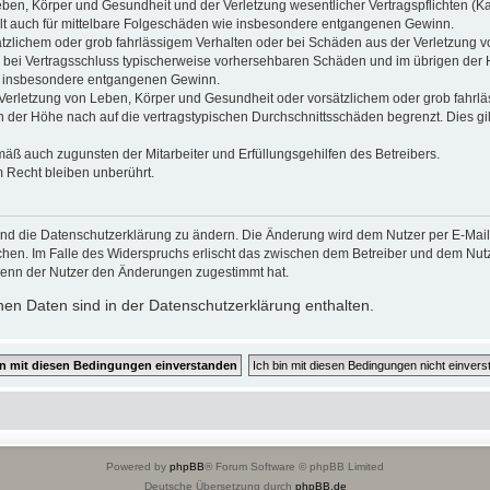
ben, Körper und Gesundheit und der Verletzung wesentlicher Vertragspflichten (Kard
gilt auch für mittelbare Folgeschäden wie insbesondere entgangenen Gewinn.
ätzlichem oder grob fahrlässigem Verhalten oder bei Schäden aus der Verletzung 
 die bei Vertragsschluss typischerweise vorhersehbaren Schäden und im übrigen de
wie insbesondere entgangenen Gewinn.
erletzung von Leben, Körper und Gesundheit oder vorsätzlichem oder grob fahrläs
der Höhe nach auf die vertragstypischen Durchschnittsschäden begrenzt. Dies gi
mäß auch zugunsten der Mitarbeiter und Erfüllungsgehilfen des Betreibers.
 Recht bleiben unberührt.
und die Datenschutzerklärung zu ändern. Die Änderung wird dem Nutzer per E-Mail m
chen. Im Falle des Widerspruchs erlischt das zwischen dem Betreiber und dem Nutze
wenn der Nutzer den Änderungen zugestimmt hat.
en Daten sind in der Datenschutzerklärung enthalten.
Powered by
phpBB
® Forum Software © phpBB Limited
Deutsche Übersetzung durch
phpBB.de