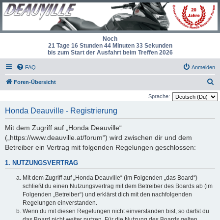
Noch
21 Tage 16 Stunden 44 Minuten 33 Sekunden
bis zum Start der Ausfahrt beim Treffen 2026
FAQ
Anmelden
S
Foren-Übersicht
u
Sprache:
c
Honda Deauville - Registrierung
h
Mit dem Zugriff auf „Honda Deauville“
e
(„https://www.deauville.at/forum“) wird zwischen dir und dem
Betreiber ein Vertrag mit folgenden Regelungen geschlossen:
1. NUTZUNGSVERTRAG
Mit dem Zugriff auf „Honda Deauville“ (im Folgenden „das Board“)
schließt du einen Nutzungsvertrag mit dem Betreiber des Boards ab (im
Folgenden „Betreiber“) und erklärst dich mit den nachfolgenden
Regelungen einverstanden.
Wenn du mit diesen Regelungen nicht einverstanden bist, so darfst du
das Board nicht weiter nutzen. Für die Nutzung des Boards gelten