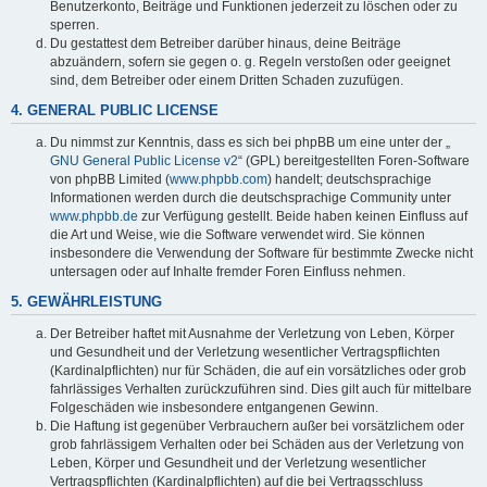
Benutzerkonto, Beiträge und Funktionen jederzeit zu löschen oder zu
sperren.
Du gestattest dem Betreiber darüber hinaus, deine Beiträge
abzuändern, sofern sie gegen o. g. Regeln verstoßen oder geeignet
sind, dem Betreiber oder einem Dritten Schaden zuzufügen.
4. GENERAL PUBLIC LICENSE
Du nimmst zur Kenntnis, dass es sich bei phpBB um eine unter der „
GNU General Public License v2
“ (GPL) bereitgestellten Foren-Software
von phpBB Limited (
www.phpbb.com
) handelt; deutschsprachige
Informationen werden durch die deutschsprachige Community unter
www.phpbb.de
zur Verfügung gestellt. Beide haben keinen Einfluss auf
die Art und Weise, wie die Software verwendet wird. Sie können
insbesondere die Verwendung der Software für bestimmte Zwecke nicht
untersagen oder auf Inhalte fremder Foren Einfluss nehmen.
5. GEWÄHRLEISTUNG
Der Betreiber haftet mit Ausnahme der Verletzung von Leben, Körper
und Gesundheit und der Verletzung wesentlicher Vertragspflichten
(Kardinalpflichten) nur für Schäden, die auf ein vorsätzliches oder grob
fahrlässiges Verhalten zurückzuführen sind. Dies gilt auch für mittelbare
Folgeschäden wie insbesondere entgangenen Gewinn.
Die Haftung ist gegenüber Verbrauchern außer bei vorsätzlichem oder
grob fahrlässigem Verhalten oder bei Schäden aus der Verletzung von
Leben, Körper und Gesundheit und der Verletzung wesentlicher
Vertragspflichten (Kardinalpflichten) auf die bei Vertragsschluss