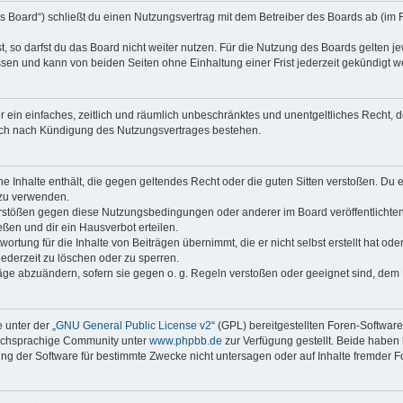
s Board“) schließt du einen Nutzungsvertrag mit dem Betreiber des Boards ab (im 
 so darfst du das Board nicht weiter nutzen. Für die Nutzung des Boards gelten jew
sen und kann von beiden Seiten ohne Einhaltung einer Frist jederzeit gekündigt w
ber ein einfaches, zeitlich und räumlich unbeschränktes und unentgeltliches Recht
auch nach Kündigung des Nutzungsvertrages bestehen.
ine Inhalte enthält, die gegen geltendes Recht oder die guten Sitten verstoßen. Du 
 zu verwenden.
erstößen gegen diese Nutzungsbedingungen oder anderer im Board veröffentlichte
ßen und dir ein Hausverbot erteilen.
ortung für die Inhalte von Beiträgen übernimmt, die er nicht selbst erstellt hat od
jederzeit zu löschen oder zu sperren.
räge abzuändern, sofern sie gegen o. g. Regeln verstoßen oder geeignet sind, dem
 unter der „
GNU General Public License v2
“ (GPL) bereitgestellten Foren-Softwar
tschsprachige Community unter
www.phpbb.de
zur Verfügung gestellt. Beide haben 
g der Software für bestimmte Zwecke nicht untersagen oder auf Inhalte fremder F