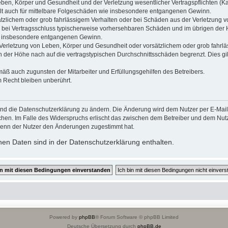
ben, Körper und Gesundheit und der Verletzung wesentlicher Vertragspflichten (Kard
gilt auch für mittelbare Folgeschäden wie insbesondere entgangenen Gewinn.
ätzlichem oder grob fahrlässigem Verhalten oder bei Schäden aus der Verletzung 
 die bei Vertragsschluss typischerweise vorhersehbaren Schäden und im übrigen de
wie insbesondere entgangenen Gewinn.
erletzung von Leben, Körper und Gesundheit oder vorsätzlichem oder grob fahrläs
der Höhe nach auf die vertragstypischen Durchschnittsschäden begrenzt. Dies gi
mäß auch zugunsten der Mitarbeiter und Erfüllungsgehilfen des Betreibers.
 Recht bleiben unberührt.
und die Datenschutzerklärung zu ändern. Die Änderung wird dem Nutzer per E-Mail m
chen. Im Falle des Widerspruchs erlischt das zwischen dem Betreiber und dem Nutze
wenn der Nutzer den Änderungen zugestimmt hat.
en Daten sind in der Datenschutzerklärung enthalten.
Powered by
phpBB
® Forum Software © phpBB Limited
Deutsche Übersetzung durch
phpBB.de