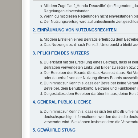
Mit dem Zugriff auf „Honda Deauville“ (im Folgenden „da
Regelungen einverstanden.
Wenn du mit diesen Regelungen nicht einverstanden bist,
Der Nutzungsvertrag wird auf unbestimmte Zeit geschlos
2. EINRÄUMUNG VON NUTZUNGSRECHTEN
Mit dem Erstellen eines Beitrags erteilst du dem Betrei
Das Nutzungsrecht nach Punkt 2, Unterpunkt a bleibt 
3. PFLICHTEN DES NUTZERS
Du erklärst mit der Erstellung eines Beitrags, dass er ke
Beiträgen verwendeten Links und Bilder zu setzen bzw.
Der Betreiber des Boards übt das Hausrecht aus. Bei V
oder dauerhaft von der Nutzung dieses Boards ausschlie
Du nimmst zur Kenntnis, dass der Betreiber keine Verantw
Betreiber, dein Benutzerkonto, Beiträge und Funktionen 
Du gestattest dem Betreiber darüber hinaus, deine Beit
4. GENERAL PUBLIC LICENSE
Du nimmst zur Kenntnis, dass es sich bei phpBB um eine
deutschsprachige Informationen werden durch die deu
verwendet wird. Sie können insbesondere die Verwendun
5. GEWÄHRLEISTUNG