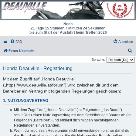
Noch
21 Tage 15 Stunden 7 Minuten 24 Sekunden
bis zum Start der Ausfahrt beim Treffen 2026
FAQ
Anmelden
S
Foren-Übersicht
u
Sprache:
c
Honda Deauville - Registrierung
h
Mit dem Zugriff auf „Honda Deauville“
e
(„https://www.deauville.at/forum“) wird zwischen dir und dem
Betreiber ein Vertrag mit folgenden Regelungen geschlossen:
1. NUTZUNGSVERTRAG
Mit dem Zugriff auf „Honda Deauville“ (im Folgenden „das Board“)
schließt du einen Nutzungsvertrag mit dem Betreiber des Boards ab (im
Folgenden „Betreiber“) und erklärst dich mit den nachfolgenden
Regelungen einverstanden.
Wenn du mit diesen Regelungen nicht einverstanden bist, so darfst du
das Board nicht weiter nutzen. Für die Nutzung des Boards gelten