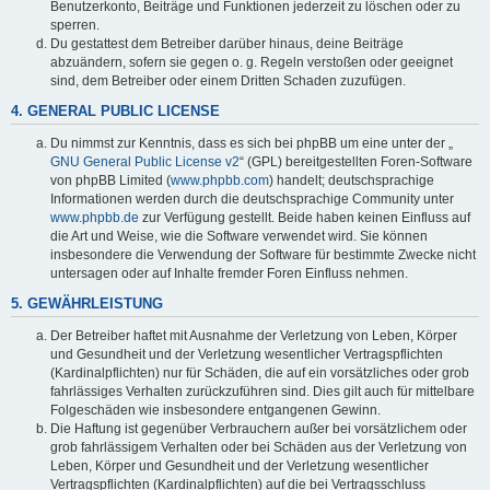
Benutzerkonto, Beiträge und Funktionen jederzeit zu löschen oder zu
sperren.
Du gestattest dem Betreiber darüber hinaus, deine Beiträge
abzuändern, sofern sie gegen o. g. Regeln verstoßen oder geeignet
sind, dem Betreiber oder einem Dritten Schaden zuzufügen.
4. GENERAL PUBLIC LICENSE
Du nimmst zur Kenntnis, dass es sich bei phpBB um eine unter der „
GNU General Public License v2
“ (GPL) bereitgestellten Foren-Software
von phpBB Limited (
www.phpbb.com
) handelt; deutschsprachige
Informationen werden durch die deutschsprachige Community unter
www.phpbb.de
zur Verfügung gestellt. Beide haben keinen Einfluss auf
die Art und Weise, wie die Software verwendet wird. Sie können
insbesondere die Verwendung der Software für bestimmte Zwecke nicht
untersagen oder auf Inhalte fremder Foren Einfluss nehmen.
5. GEWÄHRLEISTUNG
Der Betreiber haftet mit Ausnahme der Verletzung von Leben, Körper
und Gesundheit und der Verletzung wesentlicher Vertragspflichten
(Kardinalpflichten) nur für Schäden, die auf ein vorsätzliches oder grob
fahrlässiges Verhalten zurückzuführen sind. Dies gilt auch für mittelbare
Folgeschäden wie insbesondere entgangenen Gewinn.
Die Haftung ist gegenüber Verbrauchern außer bei vorsätzlichem oder
grob fahrlässigem Verhalten oder bei Schäden aus der Verletzung von
Leben, Körper und Gesundheit und der Verletzung wesentlicher
Vertragspflichten (Kardinalpflichten) auf die bei Vertragsschluss