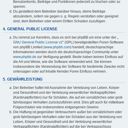
Benutzerkonto, Beiträge und Funktionen jederzeit zu löschen oder zu
sperren.
Du gestattest dem Betreiber darüber hinaus, deine Beiträge
abzuändern, sofern sie gegen o. g. Regeln verstoßen oder geeignet
sind, dem Betreiber oder einem Dritten Schaden zuzufügen.
4. GENERAL PUBLIC LICENSE
Du nimmst zur Kenntnis, dass es sich bei phpBB um eine unter der „
GNU General Public License v2
“ (GPL) bereitgestellten Foren-Software
von phpBB Limited (
www.phpbb.com
) handelt; deutschsprachige
Informationen werden durch die deutschsprachige Community unter
www.phpbb.de
zur Verfügung gestellt. Beide haben keinen Einfluss auf
die Art und Weise, wie die Software verwendet wird. Sie können
insbesondere die Verwendung der Software für bestimmte Zwecke nicht
untersagen oder auf Inhalte fremder Foren Einfluss nehmen.
5. GEWÄHRLEISTUNG
Der Betreiber haftet mit Ausnahme der Verletzung von Leben, Körper
und Gesundheit und der Verletzung wesentlicher Vertragspflichten
(Kardinalpflichten) nur für Schäden, die auf ein vorsätzliches oder grob
fahrlässiges Verhalten zurückzuführen sind. Dies gilt auch für mittelbare
Folgeschäden wie insbesondere entgangenen Gewinn.
Die Haftung ist gegenüber Verbrauchern außer bei vorsätzlichem oder
grob fahrlässigem Verhalten oder bei Schäden aus der Verletzung von
Leben, Körper und Gesundheit und der Verletzung wesentlicher
Vertragspflichten (Kardinalpflichten) auf die bei Vertragsschluss