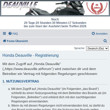
Noch
20 Tage 20 Stunden 30 Minuten 17 Sekunden
bis zum Start der Ausfahrt beim Treffen 2026
FAQ
Anmelden
S
Foren-Übersicht
u
Sprache:
c
Honda Deauville - Registrierung
h
Mit dem Zugriff auf „Honda Deauville“
e
(„https://www.deauville.at/forum“) wird zwischen dir und dem
Betreiber ein Vertrag mit folgenden Regelungen geschlossen:
1. NUTZUNGSVERTRAG
Mit dem Zugriff auf „Honda Deauville“ (im Folgenden „das Board“)
schließt du einen Nutzungsvertrag mit dem Betreiber des Boards ab (im
Folgenden „Betreiber“) und erklärst dich mit den nachfolgenden
Regelungen einverstanden.
Wenn du mit diesen Regelungen nicht einverstanden bist, so darfst du
das Board nicht weiter nutzen. Für die Nutzung des Boards gelten