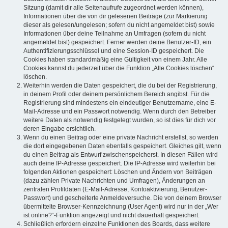
Sitzung (damit dir alle Seitenaufrufe zugeordnet werden können),
Informationen über die von dir gelesenen Beiträge (zur Markierung
dieser als gelesen/ungelesen; sofern du nicht angemeldet bist) sowie
Informationen über deine Teilnahme an Umfragen (sofern du nicht
angemeldet bist) gespeichert. Ferner werden deine Benutzer-ID, ein
Authentifizierungsschlüssel und eine Session-ID gespeichert. Die
Cookies haben standardmäßig eine Gültigkeit von einem Jahr. Alle
Cookies kannst du jederzeit über die Funktion „Alle Cookies löschen“
löschen.
Weiterhin werden die Daten gespeichert, die du bei der Registrierung,
in deinem Profil oder deinem persönlichem Bereich angibst. Für die
Registrierung sind mindestens ein eindeutiger Benutzername, eine E-
Mail-Adresse und ein Passwort notwendig. Wenn durch den Betreiber
weitere Daten als notwendig festgelegt wurden, so ist dies für dich vor
deren Eingabe ersichtlich.
Wenn du einen Beitrag oder eine private Nachricht erstellst, so werden
die dort eingegebenen Daten ebenfalls gespeichert. Gleiches gilt, wenn
du einen Beitrag als Entwurf zwischenspeicherst. In diesen Fällen wird
auch deine IP-Adresse gespeichert. Die IP-Adresse wird weiterhin bei
folgenden Aktionen gespeichert: Löschen und Ändern von Beiträgen
(dazu zählen Private Nachrichten und Umfragen), Änderungen an
zentralen Profildaten (E-Mail-Adresse, Kontoaktivierung, Benutzer-
Passwort) und gescheiterte Anmeldeversuche. Die von deinem Browser
übermittelte Browser-Kennzeichnung (User Agent) wird nur in der „Wer
ist online?“-Funktion angezeigt und nicht dauerhaft gespeichert.
Schließlich erfordern einzelne Funktionen des Boards, dass weitere