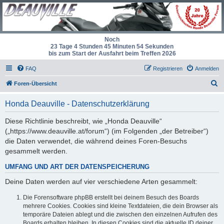
Noch
23 Tage 4 Stunden 45 Minuten 54 Sekunden
bis zum Start der Ausfahrt beim Treffen 2026
FAQ
Registrieren
Anmelden
S
Foren-Übersicht
u
Honda Deauville - Datenschutzerklärung
c
h
Diese Richtlinie beschreibt, wie „Honda Deauville“
(„https://www.deauville.at/forum“) (im Folgenden „der Betreiber“)
e
die Daten verwendet, die während deines Foren-Besuchs
gesammelt werden.
UMFANG UND ART DER DATENSPEICHERUNG
Deine Daten werden auf vier verschiedene Arten gesammelt:
Die Forensoftware phpBB erstellt bei deinem Besuch des Boards
mehrere Cookies. Cookies sind kleine Textdateien, die dein Browser als
temporäre Dateien ablegt und die zwischen den einzelnen Aufrufen des
Boards erhalten bleiben. In diesen Cookies sind die aktuelle ID deiner