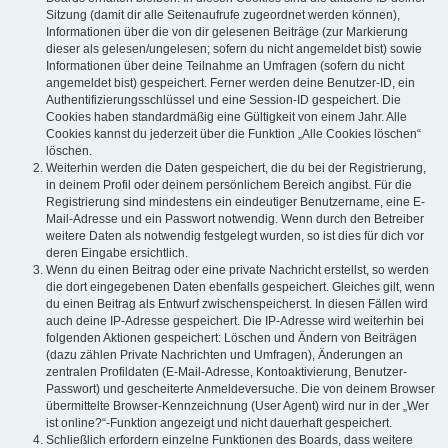
Sitzung (damit dir alle Seitenaufrufe zugeordnet werden können),
Informationen über die von dir gelesenen Beiträge (zur Markierung
dieser als gelesen/ungelesen; sofern du nicht angemeldet bist) sowie
Informationen über deine Teilnahme an Umfragen (sofern du nicht
angemeldet bist) gespeichert. Ferner werden deine Benutzer-ID, ein
Authentifizierungsschlüssel und eine Session-ID gespeichert. Die
Cookies haben standardmäßig eine Gültigkeit von einem Jahr. Alle
Cookies kannst du jederzeit über die Funktion „Alle Cookies löschen“
löschen.
Weiterhin werden die Daten gespeichert, die du bei der Registrierung,
in deinem Profil oder deinem persönlichem Bereich angibst. Für die
Registrierung sind mindestens ein eindeutiger Benutzername, eine E-
Mail-Adresse und ein Passwort notwendig. Wenn durch den Betreiber
weitere Daten als notwendig festgelegt wurden, so ist dies für dich vor
deren Eingabe ersichtlich.
Wenn du einen Beitrag oder eine private Nachricht erstellst, so werden
die dort eingegebenen Daten ebenfalls gespeichert. Gleiches gilt, wenn
du einen Beitrag als Entwurf zwischenspeicherst. In diesen Fällen wird
auch deine IP-Adresse gespeichert. Die IP-Adresse wird weiterhin bei
folgenden Aktionen gespeichert: Löschen und Ändern von Beiträgen
(dazu zählen Private Nachrichten und Umfragen), Änderungen an
zentralen Profildaten (E-Mail-Adresse, Kontoaktivierung, Benutzer-
Passwort) und gescheiterte Anmeldeversuche. Die von deinem Browser
übermittelte Browser-Kennzeichnung (User Agent) wird nur in der „Wer
ist online?“-Funktion angezeigt und nicht dauerhaft gespeichert.
Schließlich erfordern einzelne Funktionen des Boards, dass weitere