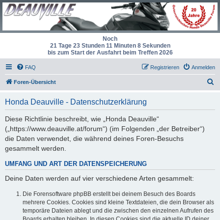
Noch
21 Tage 23 Stunden 11 Minuten 8 Sekunden
bis zum Start der Ausfahrt beim Treffen 2026
FAQ
Registrieren
Anmelden
S
Foren-Übersicht
u
Honda Deauville - Datenschutzerklärung
c
h
Diese Richtlinie beschreibt, wie „Honda Deauville“
(„https://www.deauville.at/forum“) (im Folgenden „der Betreiber“)
e
die Daten verwendet, die während deines Foren-Besuchs
gesammelt werden.
UMFANG UND ART DER DATENSPEICHERUNG
Deine Daten werden auf vier verschiedene Arten gesammelt:
Die Forensoftware phpBB erstellt bei deinem Besuch des Boards
mehrere Cookies. Cookies sind kleine Textdateien, die dein Browser als
temporäre Dateien ablegt und die zwischen den einzelnen Aufrufen des
Boards erhalten bleiben. In diesen Cookies sind die aktuelle ID deiner