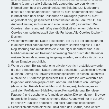
Sitzung (damit dir alle Seitenaufrufe zugeordnet werden können),
Informationen über die von dir gelesenen Beiträge (zur Markierung
dieser als gelesen/ungelesen; sofern du nicht angemeldet bist) sowie
Informationen über deine Teilnahme an Umfragen (sofern du nicht
angemeldet bist) gespeichert. Ferner werden deine Benutzer-ID, ein
Authentifizierungsschlüssel und eine Session-ID gespeichert. Die
Cookies haben standardmäßig eine Gültigkeit von einem Jahr. Alle
Cookies kannst du jederzeit über die Funktion „Alle Cookies löschen“
löschen.
Weiterhin werden die Daten gespeichert, die du bei der Registrierung,
in deinem Profil oder deinem persönlichem Bereich angibst. Für die
Registrierung sind mindestens ein eindeutiger Benutzername, eine E-
Mail-Adresse und ein Passwort notwendig. Wenn durch den Betreiber
weitere Daten als notwendig festgelegt wurden, so ist dies für dich vor
deren Eingabe ersichtlich.
Wenn du einen Beitrag oder eine private Nachricht erstellst, so werden
die dort eingegebenen Daten ebenfalls gespeichert. Gleiches gilt, wenn
du einen Beitrag als Entwurf zwischenspeicherst. In diesen Fällen wird
auch deine IP-Adresse gespeichert. Die IP-Adresse wird weiterhin bei
folgenden Aktionen gespeichert: Löschen und Ändern von Beiträgen
(dazu zählen Private Nachrichten und Umfragen), Änderungen an
zentralen Profildaten (E-Mail-Adresse, Kontoaktivierung, Benutzer-
Passwort) und gescheiterte Anmeldeversuche. Die von deinem Browser
übermittelte Browser-Kennzeichnung (User Agent) wird nur in der „Wer
ist online?“-Funktion angezeigt und nicht dauerhaft gespeichert.
Schließlich erfordern einzelne Funktionen des Boards, dass weitere