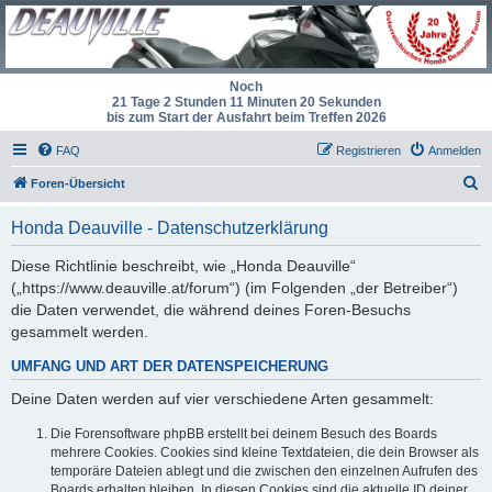
Noch
21 Tage 2 Stunden 11 Minuten 20 Sekunden
bis zum Start der Ausfahrt beim Treffen 2026
FAQ
Registrieren
Anmelden
S
Foren-Übersicht
u
Honda Deauville - Datenschutzerklärung
c
h
Diese Richtlinie beschreibt, wie „Honda Deauville“
(„https://www.deauville.at/forum“) (im Folgenden „der Betreiber“)
e
die Daten verwendet, die während deines Foren-Besuchs
gesammelt werden.
UMFANG UND ART DER DATENSPEICHERUNG
Deine Daten werden auf vier verschiedene Arten gesammelt:
Die Forensoftware phpBB erstellt bei deinem Besuch des Boards
mehrere Cookies. Cookies sind kleine Textdateien, die dein Browser als
temporäre Dateien ablegt und die zwischen den einzelnen Aufrufen des
Boards erhalten bleiben. In diesen Cookies sind die aktuelle ID deiner