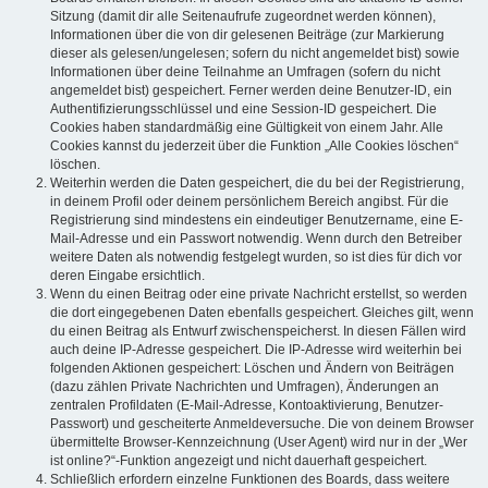
Sitzung (damit dir alle Seitenaufrufe zugeordnet werden können),
Informationen über die von dir gelesenen Beiträge (zur Markierung
dieser als gelesen/ungelesen; sofern du nicht angemeldet bist) sowie
Informationen über deine Teilnahme an Umfragen (sofern du nicht
angemeldet bist) gespeichert. Ferner werden deine Benutzer-ID, ein
Authentifizierungsschlüssel und eine Session-ID gespeichert. Die
Cookies haben standardmäßig eine Gültigkeit von einem Jahr. Alle
Cookies kannst du jederzeit über die Funktion „Alle Cookies löschen“
löschen.
Weiterhin werden die Daten gespeichert, die du bei der Registrierung,
in deinem Profil oder deinem persönlichem Bereich angibst. Für die
Registrierung sind mindestens ein eindeutiger Benutzername, eine E-
Mail-Adresse und ein Passwort notwendig. Wenn durch den Betreiber
weitere Daten als notwendig festgelegt wurden, so ist dies für dich vor
deren Eingabe ersichtlich.
Wenn du einen Beitrag oder eine private Nachricht erstellst, so werden
die dort eingegebenen Daten ebenfalls gespeichert. Gleiches gilt, wenn
du einen Beitrag als Entwurf zwischenspeicherst. In diesen Fällen wird
auch deine IP-Adresse gespeichert. Die IP-Adresse wird weiterhin bei
folgenden Aktionen gespeichert: Löschen und Ändern von Beiträgen
(dazu zählen Private Nachrichten und Umfragen), Änderungen an
zentralen Profildaten (E-Mail-Adresse, Kontoaktivierung, Benutzer-
Passwort) und gescheiterte Anmeldeversuche. Die von deinem Browser
übermittelte Browser-Kennzeichnung (User Agent) wird nur in der „Wer
ist online?“-Funktion angezeigt und nicht dauerhaft gespeichert.
Schließlich erfordern einzelne Funktionen des Boards, dass weitere