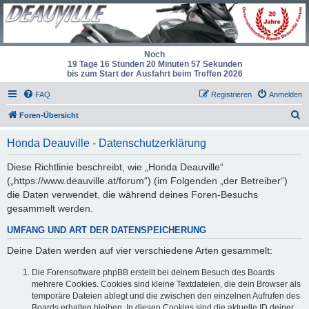
Noch
19 Tage 16 Stunden 20 Minuten 57 Sekunden
bis zum Start der Ausfahrt beim Treffen 2026
FAQ
Registrieren
Anmelden
S
Foren-Übersicht
u
Honda Deauville - Datenschutzerklärung
c
h
Diese Richtlinie beschreibt, wie „Honda Deauville“
(„https://www.deauville.at/forum“) (im Folgenden „der Betreiber“)
e
die Daten verwendet, die während deines Foren-Besuchs
gesammelt werden.
UMFANG UND ART DER DATENSPEICHERUNG
Deine Daten werden auf vier verschiedene Arten gesammelt:
Die Forensoftware phpBB erstellt bei deinem Besuch des Boards
mehrere Cookies. Cookies sind kleine Textdateien, die dein Browser als
temporäre Dateien ablegt und die zwischen den einzelnen Aufrufen des
Boards erhalten bleiben. In diesen Cookies sind die aktuelle ID deiner