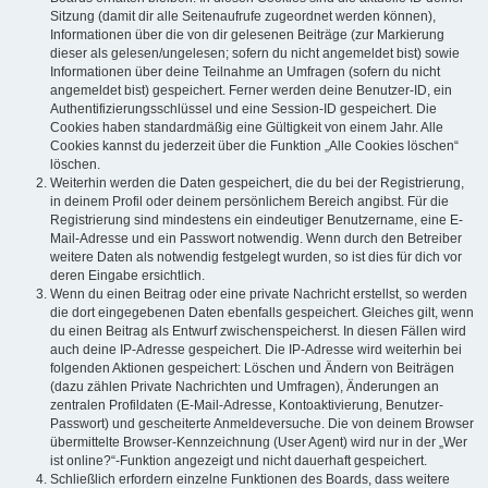
Sitzung (damit dir alle Seitenaufrufe zugeordnet werden können),
Informationen über die von dir gelesenen Beiträge (zur Markierung
dieser als gelesen/ungelesen; sofern du nicht angemeldet bist) sowie
Informationen über deine Teilnahme an Umfragen (sofern du nicht
angemeldet bist) gespeichert. Ferner werden deine Benutzer-ID, ein
Authentifizierungsschlüssel und eine Session-ID gespeichert. Die
Cookies haben standardmäßig eine Gültigkeit von einem Jahr. Alle
Cookies kannst du jederzeit über die Funktion „Alle Cookies löschen“
löschen.
Weiterhin werden die Daten gespeichert, die du bei der Registrierung,
in deinem Profil oder deinem persönlichem Bereich angibst. Für die
Registrierung sind mindestens ein eindeutiger Benutzername, eine E-
Mail-Adresse und ein Passwort notwendig. Wenn durch den Betreiber
weitere Daten als notwendig festgelegt wurden, so ist dies für dich vor
deren Eingabe ersichtlich.
Wenn du einen Beitrag oder eine private Nachricht erstellst, so werden
die dort eingegebenen Daten ebenfalls gespeichert. Gleiches gilt, wenn
du einen Beitrag als Entwurf zwischenspeicherst. In diesen Fällen wird
auch deine IP-Adresse gespeichert. Die IP-Adresse wird weiterhin bei
folgenden Aktionen gespeichert: Löschen und Ändern von Beiträgen
(dazu zählen Private Nachrichten und Umfragen), Änderungen an
zentralen Profildaten (E-Mail-Adresse, Kontoaktivierung, Benutzer-
Passwort) und gescheiterte Anmeldeversuche. Die von deinem Browser
übermittelte Browser-Kennzeichnung (User Agent) wird nur in der „Wer
ist online?“-Funktion angezeigt und nicht dauerhaft gespeichert.
Schließlich erfordern einzelne Funktionen des Boards, dass weitere