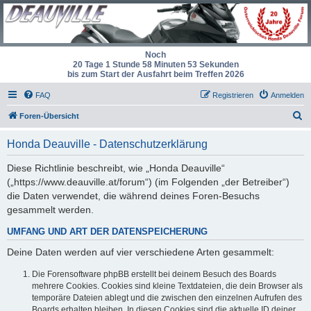
Noch
20 Tage 1 Stunde 58 Minuten 53 Sekunden
bis zum Start der Ausfahrt beim Treffen 2026
FAQ
Registrieren
Anmelden
S
Foren-Übersicht
u
Honda Deauville - Datenschutzerklärung
c
h
Diese Richtlinie beschreibt, wie „Honda Deauville“
(„https://www.deauville.at/forum“) (im Folgenden „der Betreiber“)
e
die Daten verwendet, die während deines Foren-Besuchs
gesammelt werden.
UMFANG UND ART DER DATENSPEICHERUNG
Deine Daten werden auf vier verschiedene Arten gesammelt:
Die Forensoftware phpBB erstellt bei deinem Besuch des Boards
mehrere Cookies. Cookies sind kleine Textdateien, die dein Browser als
temporäre Dateien ablegt und die zwischen den einzelnen Aufrufen des
Boards erhalten bleiben. In diesen Cookies sind die aktuelle ID deiner