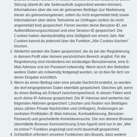
Sitzung (damit dir alle Seitenaufrufe zugeordnet werden können),
Informationen über die von dir gelesenen Beiträge (zur Markierung
dieser als gelesen/ungelesen; sofern du nicht angemeldet bist) sowie
Informationen über deine Teilnahme an Umfragen (sofern du nicht
angemeldet bist) gespeichert. Ferner werden deine Benutzer-ID, ein
Authentifizierungsschlüssel und eine Session-ID gespeichert. Die
Cookies haben standardmäßig eine Gültigkeit von einem Jahr. Alle
Cookies kannst du jederzeit über die Funktion „Alle Cookies löschen“
löschen.
Weiterhin werden die Daten gespeichert, die du bei der Registrierung,
in deinem Profil oder deinem persönlichem Bereich angibst. Für die
Registrierung sind mindestens ein eindeutiger Benutzername, eine E-
Mail-Adresse und ein Passwort notwendig. Wenn durch den Betreiber
weitere Daten als notwendig festgelegt wurden, so ist dies für dich vor
deren Eingabe ersichtlich.
Wenn du einen Beitrag oder eine private Nachricht erstellst, so werden
die dort eingegebenen Daten ebenfalls gespeichert. Gleiches gilt, wenn
du einen Beitrag als Entwurf zwischenspeicherst. In diesen Fällen wird
auch deine IP-Adresse gespeichert. Die IP-Adresse wird weiterhin bei
folgenden Aktionen gespeichert: Löschen und Ändern von Beiträgen
(dazu zählen Private Nachrichten und Umfragen), Änderungen an
zentralen Profildaten (E-Mail-Adresse, Kontoaktivierung, Benutzer-
Passwort) und gescheiterte Anmeldeversuche. Die von deinem Browser
übermittelte Browser-Kennzeichnung (User Agent) wird nur in der „Wer
ist online?“-Funktion angezeigt und nicht dauerhaft gespeichert.
Schließlich erfordern einzelne Funktionen des Boards, dass weitere