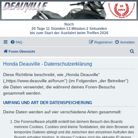
Noch
20 Tage 11 Stunden 13 Minuten 2 Sekunden
bis zum Start der Ausfahrt beim Treffen 2026
FAQ
Registrieren
Anmelden
S
Foren-Übersicht
u
Honda Deauville - Datenschutzerklärung
c
h
Diese Richtlinie beschreibt, wie „Honda Deauville“
(„https://www.deauville.at/forum“) (im Folgenden „der Betreiber“)
e
die Daten verwendet, die während deines Foren-Besuchs
gesammelt werden.
UMFANG UND ART DER DATENSPEICHERUNG
Deine Daten werden auf vier verschiedene Arten gesammelt:
Die Forensoftware phpBB erstellt bei deinem Besuch des Boards
mehrere Cookies. Cookies sind kleine Textdateien, die dein Browser als
temporäre Dateien ablegt und die zwischen den einzelnen Aufrufen des
Boards erhalten bleiben. In diesen Cookies sind die aktuelle ID deiner