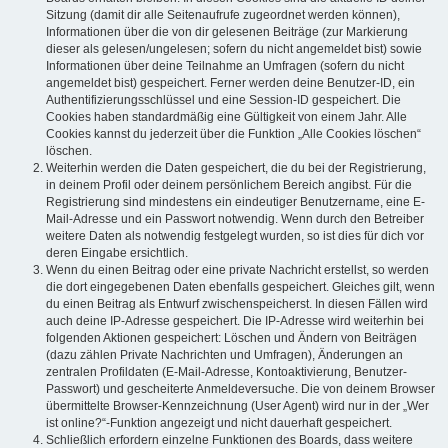
Sitzung (damit dir alle Seitenaufrufe zugeordnet werden können),
Informationen über die von dir gelesenen Beiträge (zur Markierung
dieser als gelesen/ungelesen; sofern du nicht angemeldet bist) sowie
Informationen über deine Teilnahme an Umfragen (sofern du nicht
angemeldet bist) gespeichert. Ferner werden deine Benutzer-ID, ein
Authentifizierungsschlüssel und eine Session-ID gespeichert. Die
Cookies haben standardmäßig eine Gültigkeit von einem Jahr. Alle
Cookies kannst du jederzeit über die Funktion „Alle Cookies löschen“
löschen.
Weiterhin werden die Daten gespeichert, die du bei der Registrierung,
in deinem Profil oder deinem persönlichem Bereich angibst. Für die
Registrierung sind mindestens ein eindeutiger Benutzername, eine E-
Mail-Adresse und ein Passwort notwendig. Wenn durch den Betreiber
weitere Daten als notwendig festgelegt wurden, so ist dies für dich vor
deren Eingabe ersichtlich.
Wenn du einen Beitrag oder eine private Nachricht erstellst, so werden
die dort eingegebenen Daten ebenfalls gespeichert. Gleiches gilt, wenn
du einen Beitrag als Entwurf zwischenspeicherst. In diesen Fällen wird
auch deine IP-Adresse gespeichert. Die IP-Adresse wird weiterhin bei
folgenden Aktionen gespeichert: Löschen und Ändern von Beiträgen
(dazu zählen Private Nachrichten und Umfragen), Änderungen an
zentralen Profildaten (E-Mail-Adresse, Kontoaktivierung, Benutzer-
Passwort) und gescheiterte Anmeldeversuche. Die von deinem Browser
übermittelte Browser-Kennzeichnung (User Agent) wird nur in der „Wer
ist online?“-Funktion angezeigt und nicht dauerhaft gespeichert.
Schließlich erfordern einzelne Funktionen des Boards, dass weitere