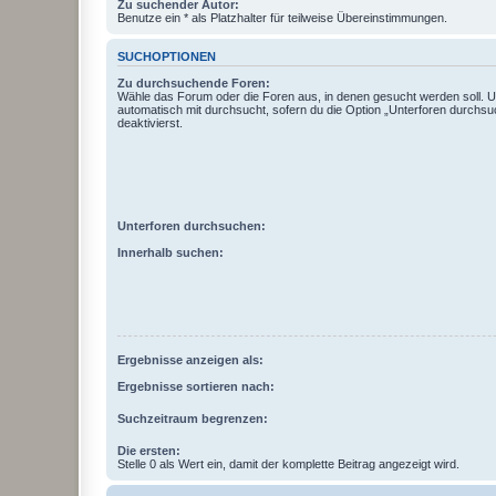
Zu suchender Autor:
Benutze ein * als Platzhalter für teilweise Übereinstimmungen.
SUCHOPTIONEN
Zu durchsuchende Foren:
Wähle das Forum oder die Foren aus, in denen gesucht werden soll. 
automatisch mit durchsucht, sofern du die Option „Unterforen durchsu
deaktivierst.
Unterforen durchsuchen:
Innerhalb suchen:
Ergebnisse anzeigen als:
Ergebnisse sortieren nach:
Suchzeitraum begrenzen:
Die ersten:
Stelle 0 als Wert ein, damit der komplette Beitrag angezeigt wird.