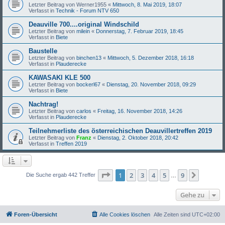
Letzter Beitrag von
Werner1955
«
Mittwoch, 8. Mai 2019, 18:07
Verfasst in
Technik - Forum NTV 650
Deauville 700....original Windschild
Letzter Beitrag von
milein
«
Donnerstag, 7. Februar 2019, 18:45
Verfasst in
Biete
Baustelle
Letzter Beitrag von
binchen13
«
Mittwoch, 5. Dezember 2018, 16:18
Verfasst in
Plauderecke
KAWASAKI KLE 500
Letzter Beitrag von
bockerl67
«
Dienstag, 20. November 2018, 09:29
Verfasst in
Biete
Nachtrag!
Letzter Beitrag von
carlos
«
Freitag, 16. November 2018, 14:26
Verfasst in
Plauderecke
Teilnehmerliste des österreichischen Deauvillertreffen 2019
Letzter Beitrag von
Franz
«
Dienstag, 2. Oktober 2018, 20:42
Verfasst in
Treffen 2019
Seite
1
von
9
1
2
3
4
5
9
Nächst
Die Suche ergab 442 Treffer
…
Gehe zu
Foren-Übersicht
Alle Cookies löschen
Alle Zeiten sind
UTC+02:00