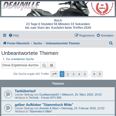
Noch
23 Tage 6 Stunden 56 Minuten 33 Sekunden
bis zum Start der Ausfahrt beim Treffen 2026
FAQ
Registrieren
Anmelden
S
Foren-Übersicht
Suche
Unbeantwortete Themen
u
Unbeantwortete Themen
c
Zur erweiterten Suche
h
Suche
Erweiterte Suche
e
Seite
1
von
9
1
2
3
4
5
9
Nächst
Die Suche ergab 442 Treffer
…
Themen
Tanküberlauf
Letzter Beitrag von
Guellepumpe62
«
Mittwoch, 25. März 2026, 19:53
Verfasst in
Technik - Forum NTV 650
gelber Aufkleber "Stammtisch Mitte"
Letzter Beitrag von
Annette & Maxl
«
Dienstag, 24. Februar 2026, 12:53
Verfasst in
"Stammtisch Mitte"