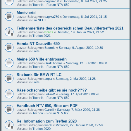
Letzter Beitrag von
cagiva750
«
Donnerstag, 8. Juli 2021, 21:25
Verfasst in
Technik - Forum NTV 650
Mostviertel
Letzter Beitrag von
cagiva750
«
Donnerstag, 8. Juli 2021, 21:15
Verfasst in
Bin NEU!!
Teilnehmerliste des österreichischen Deauvillertreffen 2021
Letzter Beitrag von
Franz
«
Dienstag, 19. Januar 2021, 21:52
Verfasst in
Treffen 2021
Honda NT Deauville 650
Letzter Beitrag von
Boernie
«
Sonntag, 9. August 2020, 10:30
Verfasst in
Biete
Meine 650 Ville entdrosseln
Letzter Beitrag von
GrafThomas
«
Sonntag, 12. Juli 2020, 09:00
Verfasst in
Technik - Forum NTV 650
Sitzbank für BMW RT LC
Letzter Beitrag von
anpla
«
Samstag, 2. Mai 2020, 11:28
Verfasst in
Biete
Käselochscheibe gibt es sie noch????
Letzter Beitrag von
LoFüWi
«
Freitag, 17. April 2020, 08:26
Verfasst in
Technik - Forum NTV 650
Handbuch NTV 650, Bitte um PDF
Letzter Beitrag von
Garelli
«
Samstag, 7. März 2020, 21:38
Verfasst in
Technik - Forum NTV 650
Re: Information zum Treffen 2020
Letzter Beitrag von
weck
«
Mittwoch, 22. Januar 2020, 12:59
Verfasst in
Treffen 2020