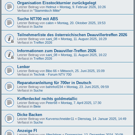
Organisation Eisstockturnier zurückgelegt
Letzter Beitrag von
Helmut
«
Montag, 9. Februar 2026, 10:26
Verfasst in
"Stammtisch Mitte"
Suche NT700 mit ABS
Letzter Beitrag von
calon
«
Montag, 20. Oktober 2025, 19:53
Verfasst in
Suche
Teilnehmerliste des österreichischen Deauvillertreffen 2026
Letzter Beitrag von
sani_08
«
Montag, 11. August 2025, 16:29
Verfasst in
Treffen 2026
Informationen zum Deauviller-Treffen 2026
Letzter Beitrag von
sani_08
«
Montag, 11. August 2025, 16:22
Verfasst in
Treffen 2026
Lenker
Letzter Beitrag von
Bibo 66
«
Mittwoch, 25. Juni 2025, 15:09
Verfasst in
Technik - Forum NTV 700
Reparaturanleitung für 700er in Deutsch
Letzter Beitrag von
bahnhof234
«
Montag, 23. Juni 2025, 09:59
Verfasst in
Suche
Kofferdeckel rechts goldmetallic
Letzter Beitrag von
Peter68
«
Montag, 7. April 2025, 17:30
Verfasst in
Biete
Dicke Backen
Letzter Beitrag von
Kurvenschneider11
«
Dienstag, 14. Januar 2025, 14:49
Verfasst in
Suche
Anzeige FI
Letzter Beitrag von
Allesfahrer
«
Donnerstag, 12. Dezember 2024, 20:09