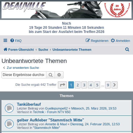
Noch
19 Tage 20 Stunden 11 Minuten 18 Sekunden
bis zum Start der Ausfahrt beim Treffen 2026
FAQ
Registrieren
Anmelden
S
Foren-Übersicht
Suche
Unbeantwortete Themen
u
Unbeantwortete Themen
c
Zur erweiterten Suche
h
Suche
Erweiterte Suche
e
Seite
1
von
9
1
2
3
4
5
9
Nächst
Die Suche ergab 442 Treffer
…
Themen
Tanküberlauf
Letzter Beitrag von
Guellepumpe62
«
Mittwoch, 25. März 2026, 19:53
Verfasst in
Technik - Forum NTV 650
gelber Aufkleber "Stammtisch Mitte"
Letzter Beitrag von
Annette & Maxl
«
Dienstag, 24. Februar 2026, 12:53
Verfasst in
"Stammtisch Mitte"