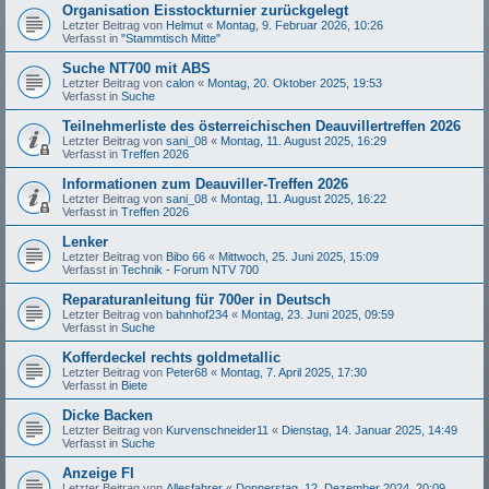
Organisation Eisstockturnier zurückgelegt
Letzter Beitrag von
Helmut
«
Montag, 9. Februar 2026, 10:26
Verfasst in
"Stammtisch Mitte"
Suche NT700 mit ABS
Letzter Beitrag von
calon
«
Montag, 20. Oktober 2025, 19:53
Verfasst in
Suche
Teilnehmerliste des österreichischen Deauvillertreffen 2026
Letzter Beitrag von
sani_08
«
Montag, 11. August 2025, 16:29
Verfasst in
Treffen 2026
Informationen zum Deauviller-Treffen 2026
Letzter Beitrag von
sani_08
«
Montag, 11. August 2025, 16:22
Verfasst in
Treffen 2026
Lenker
Letzter Beitrag von
Bibo 66
«
Mittwoch, 25. Juni 2025, 15:09
Verfasst in
Technik - Forum NTV 700
Reparaturanleitung für 700er in Deutsch
Letzter Beitrag von
bahnhof234
«
Montag, 23. Juni 2025, 09:59
Verfasst in
Suche
Kofferdeckel rechts goldmetallic
Letzter Beitrag von
Peter68
«
Montag, 7. April 2025, 17:30
Verfasst in
Biete
Dicke Backen
Letzter Beitrag von
Kurvenschneider11
«
Dienstag, 14. Januar 2025, 14:49
Verfasst in
Suche
Anzeige FI
Letzter Beitrag von
Allesfahrer
«
Donnerstag, 12. Dezember 2024, 20:09