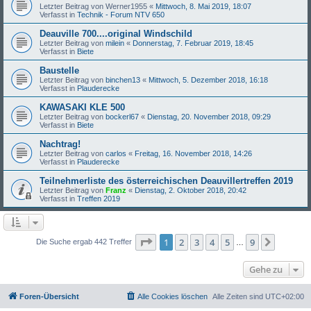
Letzter Beitrag von
Werner1955
«
Mittwoch, 8. Mai 2019, 18:07
Verfasst in
Technik - Forum NTV 650
Deauville 700....original Windschild
Letzter Beitrag von
milein
«
Donnerstag, 7. Februar 2019, 18:45
Verfasst in
Biete
Baustelle
Letzter Beitrag von
binchen13
«
Mittwoch, 5. Dezember 2018, 16:18
Verfasst in
Plauderecke
KAWASAKI KLE 500
Letzter Beitrag von
bockerl67
«
Dienstag, 20. November 2018, 09:29
Verfasst in
Biete
Nachtrag!
Letzter Beitrag von
carlos
«
Freitag, 16. November 2018, 14:26
Verfasst in
Plauderecke
Teilnehmerliste des österreichischen Deauvillertreffen 2019
Letzter Beitrag von
Franz
«
Dienstag, 2. Oktober 2018, 20:42
Verfasst in
Treffen 2019
Seite
1
von
9
1
2
3
4
5
9
Nächst
Die Suche ergab 442 Treffer
…
Gehe zu
Foren-Übersicht
Alle Cookies löschen
Alle Zeiten sind
UTC+02:00