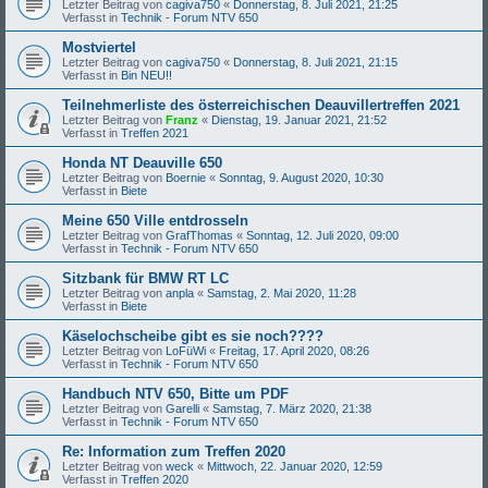
Letzter Beitrag von
cagiva750
«
Donnerstag, 8. Juli 2021, 21:25
Verfasst in
Technik - Forum NTV 650
Mostviertel
Letzter Beitrag von
cagiva750
«
Donnerstag, 8. Juli 2021, 21:15
Verfasst in
Bin NEU!!
Teilnehmerliste des österreichischen Deauvillertreffen 2021
Letzter Beitrag von
Franz
«
Dienstag, 19. Januar 2021, 21:52
Verfasst in
Treffen 2021
Honda NT Deauville 650
Letzter Beitrag von
Boernie
«
Sonntag, 9. August 2020, 10:30
Verfasst in
Biete
Meine 650 Ville entdrosseln
Letzter Beitrag von
GrafThomas
«
Sonntag, 12. Juli 2020, 09:00
Verfasst in
Technik - Forum NTV 650
Sitzbank für BMW RT LC
Letzter Beitrag von
anpla
«
Samstag, 2. Mai 2020, 11:28
Verfasst in
Biete
Käselochscheibe gibt es sie noch????
Letzter Beitrag von
LoFüWi
«
Freitag, 17. April 2020, 08:26
Verfasst in
Technik - Forum NTV 650
Handbuch NTV 650, Bitte um PDF
Letzter Beitrag von
Garelli
«
Samstag, 7. März 2020, 21:38
Verfasst in
Technik - Forum NTV 650
Re: Information zum Treffen 2020
Letzter Beitrag von
weck
«
Mittwoch, 22. Januar 2020, 12:59
Verfasst in
Treffen 2020