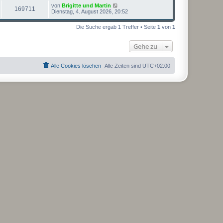
L
von
Brigitte und Martin
Z
169711
e
Dienstag, 4. August 2026, 20:52
t
u
z
Die Suche ergab 1 Treffer • Seite
1
von
1
t
g
e
r
Gehe zu
r
B
e
i
i
t
Alle Cookies löschen
Alle Zeiten sind
UTC+02:00
r
f
a
g
f
e