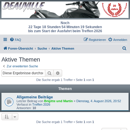
Noch
22 Tage 18 Stunden 54 Minuten 19 Sekunden
bis zum Start der Ausfahrt beim Treffen 2026
FAQ
Registrieren
Anmelden
S
Foren-Übersicht
Suche
Aktive Themen
u
Aktive Themen
c
Zur erweiterten Suche
h
Suche
Erweiterte Suche
e
Die Suche ergab 1 Treffer • Seite
1
von
1
Themen
Allgemeine Beiträge
Letzter Beitrag von
Brigitte und Martin
«
Dienstag, 4. August 2026, 20:52
Verfasst in
Treffen 2026
Antworten:
10
Die Suche ergab 1 Treffer • Seite
1
von
1