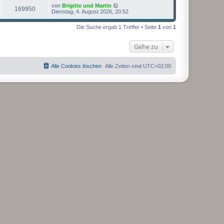
L
von
Brigitte und Martin
Z
169950
e
Dienstag, 4. August 2026, 20:52
t
u
z
Die Suche ergab 1 Treffer • Seite
1
von
1
t
g
e
r
Gehe zu
r
B
e
i
i
t
Alle Cookies löschen
Alle Zeiten sind
UTC+02:00
r
f
a
g
f
e