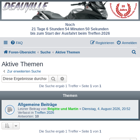
Noch
21 Tage 6 Stunden 54 Minuten 50 Sekunden
bis zum Start der Ausfahrt beim Treffen 2026
FAQ
Registrieren
Anmelden
S
Foren-Übersicht
Suche
Aktive Themen
u
Aktive Themen
c
Zur erweiterten Suche
h
Suche
Erweiterte Suche
e
Die Suche ergab 1 Treffer • Seite
1
von
1
Themen
Allgemeine Beiträge
Letzter Beitrag von
Brigitte und Martin
«
Dienstag, 4. August 2026, 20:52
Verfasst in
Treffen 2026
Antworten:
10
Die Suche ergab 1 Treffer • Seite
1
von
1