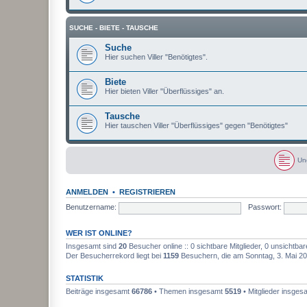
SUCHE - BIETE - TAUSCHE
Suche
Hier suchen Viller "Benötigtes".
Biete
Hier bieten Viller "Überflüssiges" an.
Tausche
Hier tauschen Viller "Überflüssiges" gegen "Benötigtes"
Un
U
n
g
ANMELDEN
•
REGISTRIEREN
e
l
Benutzername:
Passwort:
e
s
e
WER IST ONLINE?
n
e
Insgesamt sind
20
Besucher online :: 0 sichtbare Mitglieder, 0 unsichtba
B
Der Besucherrekord liegt bei
1159
Besuchern, die am Sonntag, 3. Mai 202
e
i
t
STATISTIK
r
ä
Beiträge insgesamt
66786
• Themen insgesamt
5519
• Mitglieder insge
g
e