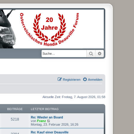
Suche
Erweiterte Suche
Registrieren
Anmelden
Aktuelle Zeit: Freitag, 7. August 2026, 01:58
BEITRÄGE
LETZTER BEITRAG
L
Re: Wieder an Board
B
5218
e
N
von
Franz
t
e
Montag, 23. Februar 2026, 16:26
e
z
u
t
e
L
Re: Kauf einer Deauville
B