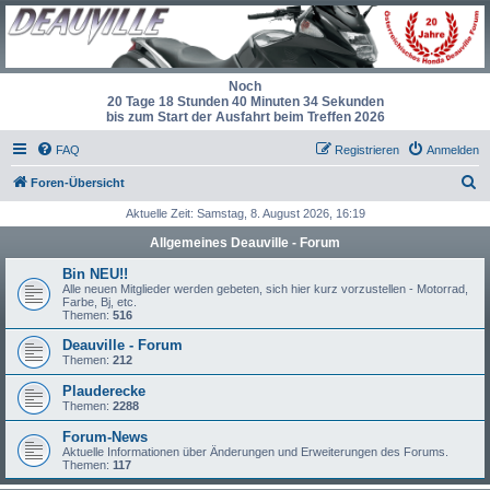
Noch
20 Tage 18 Stunden 40 Minuten 34 Sekunden
bis zum Start der Ausfahrt beim Treffen 2026
FAQ
Registrieren
Anmelden
S
Foren-Übersicht
u
Aktuelle Zeit: Samstag, 8. August 2026, 16:19
c
Allgemeines Deauville - Forum
h
Bin NEU!!
e
Alle neuen Mitglieder werden gebeten, sich hier kurz vorzustellen - Motorrad,
Farbe, Bj, etc.
Themen:
516
Deauville - Forum
Themen:
212
Plauderecke
Themen:
2288
Forum-News
Aktuelle Informationen über Änderungen und Erweiterungen des Forums.
Themen:
117