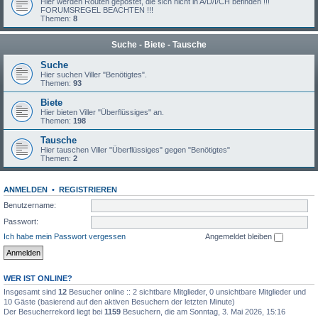
Hier werden Routen gepostet, die sich nicht in A/D/I/CH befinden !!!
FORUMSREGEL BEACHTEN !!!
Themen:
8
Suche - Biete - Tausche
Suche
Hier suchen Viller "Benötigtes".
Themen:
93
Biete
Hier bieten Viller "Überflüssiges" an.
Themen:
198
Tausche
Hier tauschen Viller "Überflüssiges" gegen "Benötigtes"
Themen:
2
ANMELDEN
•
REGISTRIEREN
Benutzername:
Passwort:
Ich habe mein Passwort vergessen
Angemeldet bleiben
WER IST ONLINE?
Insgesamt sind
12
Besucher online :: 2 sichtbare Mitglieder, 0 unsichtbare Mitglieder und
10 Gäste (basierend auf den aktiven Besuchern der letzten Minute)
Der Besucherrekord liegt bei
1159
Besuchern, die am Sonntag, 3. Mai 2026, 15:16