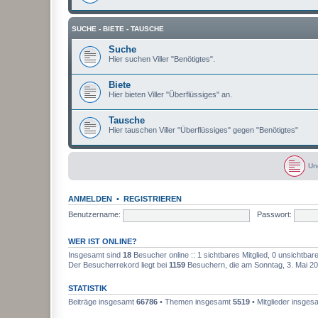
SUCHE - BIETE - TAUSCHE
Suche
Hier suchen Viller "Benötigtes".
Biete
Hier bieten Viller "Überflüssiges" an.
Tausche
Hier tauschen Viller "Überflüssiges" gegen "Benötigtes"
Un
U
n
g
ANMELDEN
•
REGISTRIEREN
e
l
Benutzername:
Passwort:
e
s
e
WER IST ONLINE?
n
e
Insgesamt sind
18
Besucher online :: 1 sichtbares Mitglied, 0 unsichtba
B
Der Besucherrekord liegt bei
1159
Besuchern, die am Sonntag, 3. Mai 202
e
i
t
STATISTIK
r
ä
Beiträge insgesamt
66786
• Themen insgesamt
5519
• Mitglieder insge
g
e