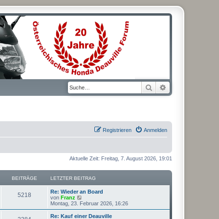
Suche
Erweiterte Suche
Registrieren
Anmelden
Aktuelle Zeit: Freitag, 7. August 2026, 19:01
BEITRÄGE
LETZTER BEITRAG
L
Re: Wieder an Board
B
5218
e
N
von
Franz
t
e
Montag, 23. Februar 2026, 16:26
e
z
u
t
e
L
Re: Kauf einer Deauville
B