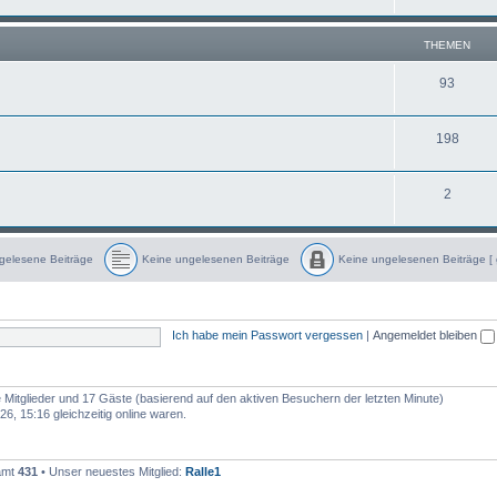
h
m
n
e
e
THEMEN
m
n
T
93
e
h
n
T
198
e
h
m
T
2
e
e
h
m
n
e
e
gelesene Beiträge
Keine ungelesenen Beiträge
Keine ungelesenen Beiträge [ 
m
n
K
K
e
e
e
i
i
n
n
e
e
Ich habe mein Passwort vergessen
|
Angemeldet bleiben
n
u
u
n
n
g
g
e
e
l
l
re Mitglieder und 17 Gäste (basierend auf den aktiven Besuchern der letzten Minute)
e
e
6, 15:16 gleichzeitig online waren.
s
s
e
e
n
n
e
e
n
n
samt
431
• Unser neuestes Mitglied:
Ralle1
B
B
e
e