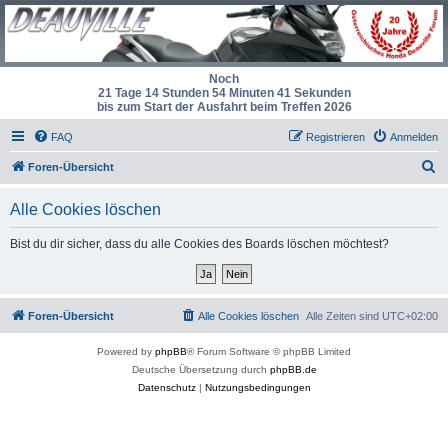
Noch
21 Tage 14 Stunden 54 Minuten 41 Sekunden
bis zum Start der Ausfahrt beim Treffen 2026
FAQ
Registrieren
Anmelden
S
Foren-Übersicht
u
Alle Cookies löschen
c
h
Bist du dir sicher, dass du alle Cookies des Boards löschen möchtest?
e
Foren-Übersicht
Alle Cookies löschen
Alle Zeiten sind
UTC+02:00
Powered by
phpBB
® Forum Software © phpBB Limited
Deutsche Übersetzung durch
phpBB.de
Datenschutz
|
Nutzungsbedingungen