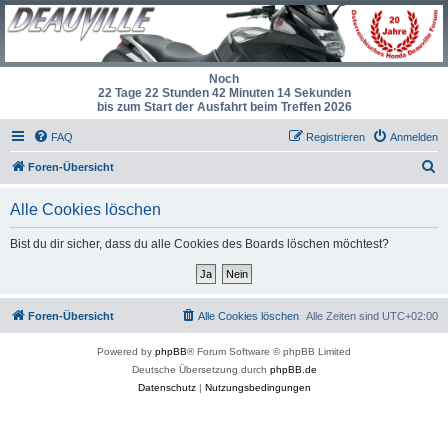
Noch
22 Tage 22 Stunden 42 Minuten 14 Sekunden
bis zum Start der Ausfahrt beim Treffen 2026
FAQ
Registrieren
Anmelden
S
Foren-Übersicht
u
Alle Cookies löschen
c
h
Bist du dir sicher, dass du alle Cookies des Boards löschen möchtest?
e
Foren-Übersicht
Alle Cookies löschen
Alle Zeiten sind
UTC+02:00
Powered by
phpBB
® Forum Software © phpBB Limited
Deutsche Übersetzung durch
phpBB.de
Datenschutz
|
Nutzungsbedingungen