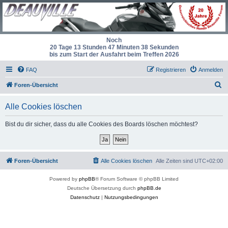
Noch
20 Tage 13 Stunden 47 Minuten 38 Sekunden
bis zum Start der Ausfahrt beim Treffen 2026
FAQ
Registrieren
Anmelden
S
Foren-Übersicht
u
Alle Cookies löschen
c
h
Bist du dir sicher, dass du alle Cookies des Boards löschen möchtest?
e
Foren-Übersicht
Alle Cookies löschen
Alle Zeiten sind
UTC+02:00
Powered by
phpBB
® Forum Software © phpBB Limited
Deutsche Übersetzung durch
phpBB.de
Datenschutz
|
Nutzungsbedingungen