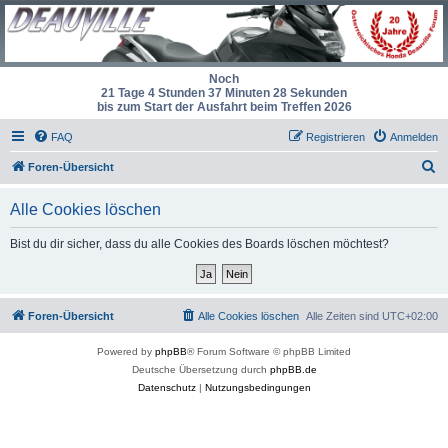
Noch
21 Tage 4 Stunden 37 Minuten 28 Sekunden
bis zum Start der Ausfahrt beim Treffen 2026
FAQ
Registrieren
Anmelden
S
Foren-Übersicht
u
Alle Cookies löschen
c
h
Bist du dir sicher, dass du alle Cookies des Boards löschen möchtest?
e
Foren-Übersicht
Alle Cookies löschen
Alle Zeiten sind
UTC+02:00
Powered by
phpBB
® Forum Software © phpBB Limited
Deutsche Übersetzung durch
phpBB.de
Datenschutz
|
Nutzungsbedingungen