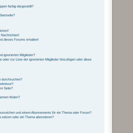
en farbig dargestellt?
tartseite?
icken!
 Nachrichten!
ed dieses Forums erhalten!
d ignorierten Mitglieder?
e oder zur Liste der ignorierten Mitglieder hinzufügen oder diese
en durchsuchen?
gebnisse?
re Seite?
hemen finden?
esezeichen und einem Abonnements für ein Thema oder Forum?
a setzen oder ein Thema abonnieren?