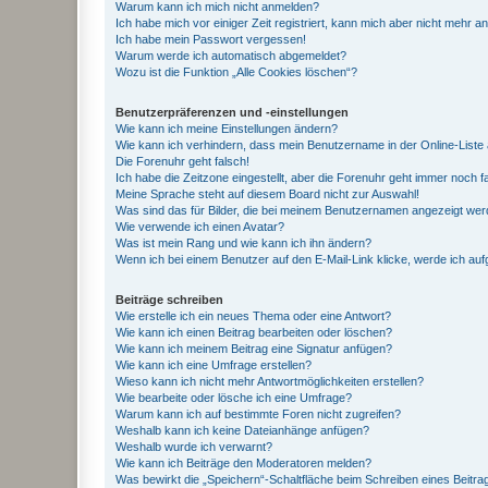
Warum kann ich mich nicht anmelden?
Ich habe mich vor einiger Zeit registriert, kann mich aber nicht mehr 
Ich habe mein Passwort vergessen!
Warum werde ich automatisch abgemeldet?
Wozu ist die Funktion „Alle Cookies löschen“?
Benutzerpräferenzen und -einstellungen
Wie kann ich meine Einstellungen ändern?
Wie kann ich verhindern, dass mein Benutzername in der Online-Liste 
Die Forenuhr geht falsch!
Ich habe die Zeitzone eingestellt, aber die Forenuhr geht immer noch f
Meine Sprache steht auf diesem Board nicht zur Auswahl!
Was sind das für Bilder, die bei meinem Benutzernamen angezeigt we
Wie verwende ich einen Avatar?
Was ist mein Rang und wie kann ich ihn ändern?
Wenn ich bei einem Benutzer auf den E-Mail-Link klicke, werde ich au
Beiträge schreiben
Wie erstelle ich ein neues Thema oder eine Antwort?
Wie kann ich einen Beitrag bearbeiten oder löschen?
Wie kann ich meinem Beitrag eine Signatur anfügen?
Wie kann ich eine Umfrage erstellen?
Wieso kann ich nicht mehr Antwortmöglichkeiten erstellen?
Wie bearbeite oder lösche ich eine Umfrage?
Warum kann ich auf bestimmte Foren nicht zugreifen?
Weshalb kann ich keine Dateianhänge anfügen?
Weshalb wurde ich verwarnt?
Wie kann ich Beiträge den Moderatoren melden?
Was bewirkt die „Speichern“-Schaltfläche beim Schreiben eines Beitra