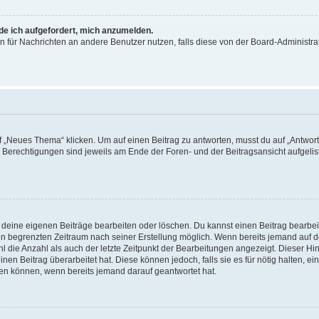
rde ich aufgefordert, mich anzumelden.
ion für Nachrichten an andere Benutzer nutzen, falls diese von der Board-Administ
„Neues Thema“ klicken. Um auf einen Beitrag zu antworten, musst du auf „Antworte
e Berechtigungen sind jeweils am Ende der Foren- und der Beitragsansicht aufgeliste
r deine eigenen Beiträge bearbeiten oder löschen. Du kannst einen Beitrag bearbe
inen begrenzten Zeitraum nach seiner Erstellung möglich. Wenn bereits jemand auf de
 die Anzahl als auch der letzte Zeitpunkt der Bearbeitungen angezeigt. Dieser Hi
en Beitrag überarbeitet hat. Diese können jedoch, falls sie es für nötig halten, ei
hen können, wenn bereits jemand darauf geantwortet hat.