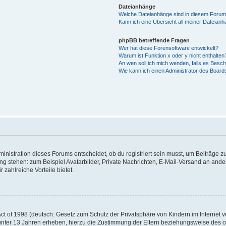
Dateianhänge
Welche Dateianhänge sind in diesem Forum
Kann ich eine Übersicht all meiner Dateian
phpBB betreffende Fragen
Wer hat diese Forensoftware entwickelt?
Warum ist Funktion x oder y nicht enthalten
An wen soll ich mich wenden, falls es Besc
Wie kann ich einen Administrator des Board
istration dieses Forums entscheidet, ob du registriert sein musst, um Beiträge zu s
ung stehen: zum Beispiel Avatarbilder, Private Nachrichten, E-Mail-Versand an ander
 zahlreiche Vorteile bietet.
t of 1998 (deutsch: Gesetz zum Schutz der Privatsphäre von Kindern im Internet vo
unter 13 Jahren erheben, hierzu die Zustimmung der Eltern beziehungsweise des o