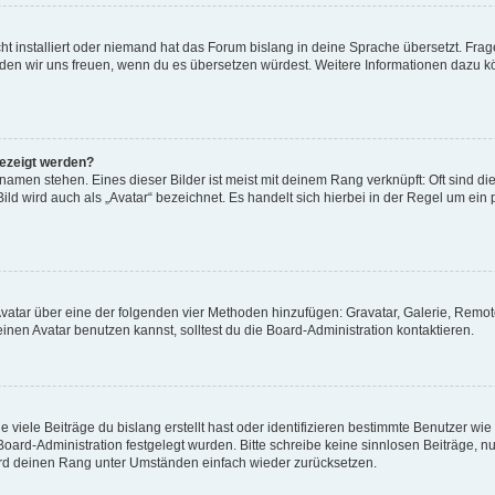
t installiert oder niemand hat das Forum bislang in deine Sprache übersetzt. Frag
, würden wir uns freuen, wenn du es übersetzen würdest. Weitere Informationen dazu
gezeigt werden?
amen stehen. Eines dieser Bilder ist meist mit deinem Rang verknüpft: Oft sind di
ld wird auch als „Avatar“ bezeichnet. Es handelt sich hierbei in der Regel um ein
 Avatar über eine der folgenden vier Methoden hinzufügen: Gravatar, Galerie, Rem
en Avatar benutzen kannst, solltest du die Board-Administration kontaktieren.
viele Beiträge du bislang erstellt hast oder identifizieren bestimmte Benutzer w
 Board-Administration festgelegt wurden. Bitte schreibe keine sinnlosen Beiträge
wird deinen Rang unter Umständen einfach wieder zurücksetzen.