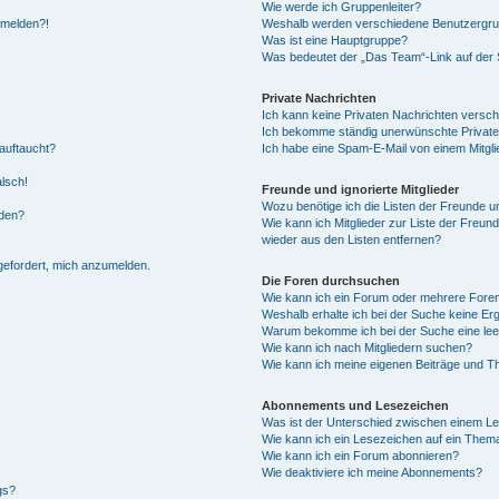
Wie werde ich Gruppenleiter?
anmelden?!
Weshalb werden verschiedene Benutzergrupp
Was ist eine Hauptgruppe?
Was bedeutet der „Das Team“-Link auf der S
Private Nachrichten
Ich kann keine Privaten Nachrichten versch
Ich bekomme ständig unerwünschte Private
auftaucht?
Ich habe eine Spam-E-Mail von einem Mitgli
alsch!
Freunde und ignorierte Mitglieder
Wozu benötige ich die Listen der Freunde un
rden?
Wie kann ich Mitglieder zur Liste der Freund
wieder aus den Listen entfernen?
fgefordert, mich anzumelden.
Die Foren durchsuchen
Wie kann ich ein Forum oder mehrere For
Weshalb erhalte ich bei der Suche keine Er
Warum bekomme ich bei der Suche eine lee
Wie kann ich nach Mitgliedern suchen?
Wie kann ich meine eigenen Beiträge und T
Abonnements und Lesezeichen
Was ist der Unterschied zwischen einem L
Wie kann ich ein Lesezeichen auf ein Them
Wie kann ich ein Forum abonnieren?
Wie deaktiviere ich meine Abonnements?
gs?