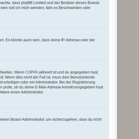
te beachte, dass phpBB Limited und der Besitzer dieses Boards
An wen soll ich mich wenden, falls es Beschwerden oder
en. Es könnte auch sein, dass deine IP-Adresse oder der
ichkeiten. Wenn
COPPA
aktiviert ist und du angegeben hast,
st. Wenn dies nicht der Fall ist, muss dein Benutzerkonto
t erledigen oder ein Administrator. Bei der Registrierung
ten prüfe, ob du deine E-Mail-Adresse korrekt eingegeben hast
tiere einen Administrator.
n einen Board-Administrator, um sicherzugehen, dass du nicht