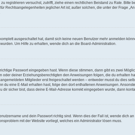
h zu registrieren versuchst, zutrifft, ziehe einen rechtlichen Beistand zu Rate. Bit
für Rechtsangelegenheiten jeglicher Art ist; außer solchen, die unter der Frage „
.
g komplett ausgeschaltet hat, damit sich keine neuen Benutzer mehr anmelden könn
 wurden. Um Hilfe zu erhalten, wende dich an die Board-Administration.
 richtige Passwort eingegeben hast. Wenn diese stimmen, dann gibt es zwei Mögl
tern oder deiner Erziehungsberechtigten den Anweisungen folgen, die du erhalten ha
u angemeldeten Mitglieder erst freigeschaltet werden – entweder musst du dies selbs
. Wenn du eine E-Mail erhalten hast, folge den dort enthaltenen Anweisungen. Ansons
 dir sicher bist, dass deine E-Mail-Adresse korrekt eingegeben wurde, dann kontak
Benutzername und dein Passwort richtig sind. Wenn dies der Fall ist, wende dich a
ionsproblem mit der Website vorliegt, welches ein Administrator lösen muss.