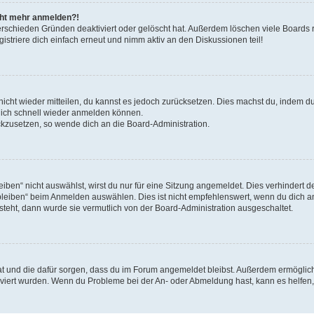
icht mehr anmelden?!
erschieden Gründen deaktiviert oder gelöscht hat. Außerdem löschen viele Boards r
triere dich einfach erneut und nimm aktiv an den Diskussionen teil!
 nicht wieder mitteilen, du kannst es jedoch zurücksetzen. Dies machst du, indem 
 dich schnell wieder anmelden können.
ückzusetzen, so wende dich an die Board-Administration.
en“ nicht auswählst, wirst du nur für eine Sitzung angemeldet. Dies verhindert 
leiben“ beim Anmelden auswählen. Dies ist nicht empfehlenswert, wenn du dich an
 steht, dann wurde sie vermutlich von der Board-Administration ausgeschaltet.
 hat und die dafür sorgen, dass du im Forum angemeldet bleibst. Außerdem ermögli
tiviert wurden. Wenn du Probleme bei der An- oder Abmeldung hast, kann es helfen