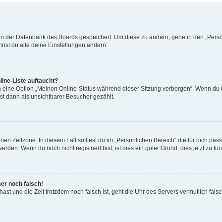
n in der Datenbank des Boards gespeichert. Um diese zu ändern, gehe in den „Persö
nst du alle deine Einstellungen ändern.
ine-Liste auftaucht?
n eine Option „Meinen Online-Status während dieser Sitzung verbergen“. Wenn du d
st dann als unsichtbarer Besucher gezählt.
en Zeitzone. In diesem Fall solltest du im „Persönlichen Bereich“ die für dich passe
den. Wenn du noch nicht registriert bist, ist dies ein guter Grund, dies jetzt zu tun
mer noch falsch!
t hast und die Zeit trotzdem noch falsch ist, geht die Uhr des Servers vermutlich fal