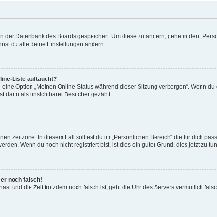
n in der Datenbank des Boards gespeichert. Um diese zu ändern, gehe in den „Persö
nst du alle deine Einstellungen ändern.
ine-Liste auftaucht?
n eine Option „Meinen Online-Status während dieser Sitzung verbergen“. Wenn du d
st dann als unsichtbarer Besucher gezählt.
en Zeitzone. In diesem Fall solltest du im „Persönlichen Bereich“ die für dich passe
den. Wenn du noch nicht registriert bist, ist dies ein guter Grund, dies jetzt zu tun
mer noch falsch!
t hast und die Zeit trotzdem noch falsch ist, geht die Uhr des Servers vermutlich fal