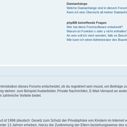
Dateianhänge
Welche Dateianhänge sind in diesem Forum
Kann ich eine Übersicht all meiner Dateian
phpBB betreffende Fragen
Wer hat diese Forensoftware entwickelt?
Warum ist Funktion x oder y nicht enthalten
An wen soll ich mich wenden, falls es Besc
Wie kann ich einen Administrator des Board
istration dieses Forums entscheidet, ob du registriert sein musst, um Beiträge zu s
ung stehen: zum Beispiel Avatarbilder, Private Nachrichten, E-Mail-Versand an ander
 zahlreiche Vorteile bietet.
t of 1998 (deutsch: Gesetz zum Schutz der Privatsphäre von Kindern im Internet vo
unter 13 Jahren erheben, hierzu die Zustimmung der Eltern beziehungsweise des o