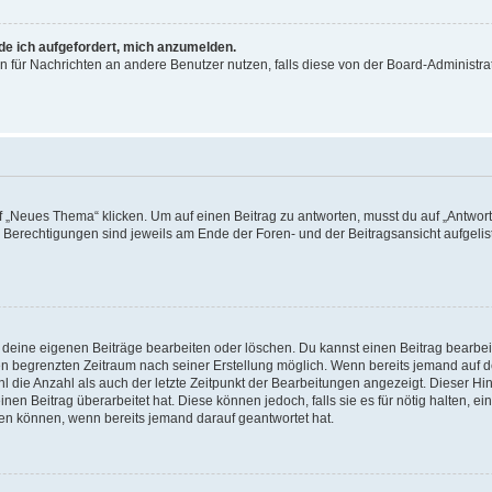
rde ich aufgefordert, mich anzumelden.
ion für Nachrichten an andere Benutzer nutzen, falls diese von der Board-Administ
„Neues Thema“ klicken. Um auf einen Beitrag zu antworten, musst du auf „Antworte
e Berechtigungen sind jeweils am Ende der Foren- und der Beitragsansicht aufgeliste
r deine eigenen Beiträge bearbeiten oder löschen. Du kannst einen Beitrag bearbe
inen begrenzten Zeitraum nach seiner Erstellung möglich. Wenn bereits jemand auf de
 die Anzahl als auch der letzte Zeitpunkt der Bearbeitungen angezeigt. Dieser Hi
en Beitrag überarbeitet hat. Diese können jedoch, falls sie es für nötig halten, ei
hen können, wenn bereits jemand darauf geantwortet hat.