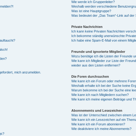
Wie werde ich Gruppenleiter?
anmelden?!
Weshalb werden verschiedene Benutzergrupp
Was ist eine Hauptgruppe?
Was bedeutet der „Das Team“-Link auf der S
Private Nachrichten
Ich kann keine Privaten Nachrichten versch
Ich bekomme ständig unerwünschte Private
auftaucht?
Ich habe eine Spam-E-Mail von einem Mitgli
alsch!
Freunde und ignorierte Mitglieder
Wozu benötige ich die Listen der Freunde un
rden?
Wie kann ich Mitglieder zur Liste der Freund
wieder aus den Listen entfernen?
fgefordert, mich anzumelden.
Die Foren durchsuchen
Wie kann ich ein Forum oder mehrere For
Weshalb erhalte ich bei der Suche keine Er
Warum bekomme ich bei der Suche eine lee
Wie kann ich nach Mitgliedern suchen?
Wie kann ich meine eigenen Beiträge und T
Abonnements und Lesezeichen
Was ist der Unterschied zwischen einem L
Wie kann ich ein Lesezeichen auf ein Them
Wie kann ich ein Forum abonnieren?
Wie deaktiviere ich meine Abonnements?
gs?