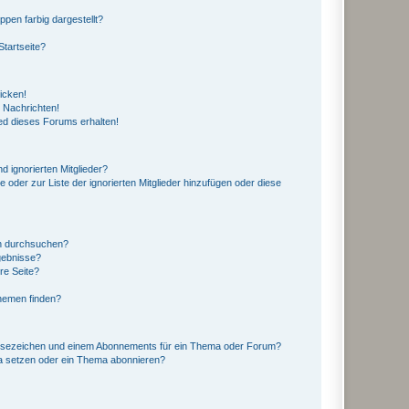
en farbig dargestellt?
tartseite?
icken!
 Nachrichten!
ed dieses Forums erhalten!
d ignorierten Mitglieder?
e oder zur Liste der ignorierten Mitglieder hinzufügen oder diese
en durchsuchen?
gebnisse?
re Seite?
hemen finden?
esezeichen und einem Abonnements für ein Thema oder Forum?
a setzen oder ein Thema abonnieren?