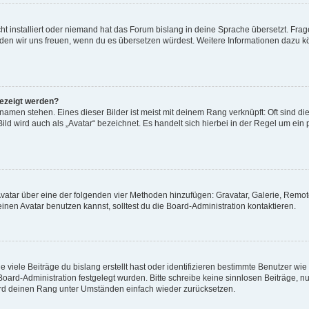
t installiert oder niemand hat das Forum bislang in deine Sprache übersetzt. Frag
, würden wir uns freuen, wenn du es übersetzen würdest. Weitere Informationen dazu
gezeigt werden?
amen stehen. Eines dieser Bilder ist meist mit deinem Rang verknüpft: Oft sind di
ld wird auch als „Avatar“ bezeichnet. Es handelt sich hierbei in der Regel um ein
 Avatar über eine der folgenden vier Methoden hinzufügen: Gravatar, Galerie, Rem
en Avatar benutzen kannst, solltest du die Board-Administration kontaktieren.
viele Beiträge du bislang erstellt hast oder identifizieren bestimmte Benutzer w
 Board-Administration festgelegt wurden. Bitte schreibe keine sinnlosen Beiträge
wird deinen Rang unter Umständen einfach wieder zurücksetzen.