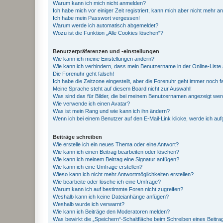
Warum kann ich mich nicht anmelden?
Ich habe mich vor einiger Zeit registriert, kann mich aber nicht mehr 
Ich habe mein Passwort vergessen!
Warum werde ich automatisch abgemeldet?
Wozu ist die Funktion „Alle Cookies löschen“?
Benutzerpräferenzen und -einstellungen
Wie kann ich meine Einstellungen ändern?
Wie kann ich verhindern, dass mein Benutzername in der Online-Liste 
Die Forenuhr geht falsch!
Ich habe die Zeitzone eingestellt, aber die Forenuhr geht immer noch f
Meine Sprache steht auf diesem Board nicht zur Auswahl!
Was sind das für Bilder, die bei meinem Benutzernamen angezeigt we
Wie verwende ich einen Avatar?
Was ist mein Rang und wie kann ich ihn ändern?
Wenn ich bei einem Benutzer auf den E-Mail-Link klicke, werde ich au
Beiträge schreiben
Wie erstelle ich ein neues Thema oder eine Antwort?
Wie kann ich einen Beitrag bearbeiten oder löschen?
Wie kann ich meinem Beitrag eine Signatur anfügen?
Wie kann ich eine Umfrage erstellen?
Wieso kann ich nicht mehr Antwortmöglichkeiten erstellen?
Wie bearbeite oder lösche ich eine Umfrage?
Warum kann ich auf bestimmte Foren nicht zugreifen?
Weshalb kann ich keine Dateianhänge anfügen?
Weshalb wurde ich verwarnt?
Wie kann ich Beiträge den Moderatoren melden?
Was bewirkt die „Speichern“-Schaltfläche beim Schreiben eines Beitra