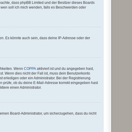
te beachte, dass phpBB Limited und der Besitzer dieses Boards
An wen soll ich mich wenden, falls es Beschwerden oder
en. Es könnte auch sein, dass deine IP-Adresse oder der
ichkeiten. Wenn
COPPA
aktiviert ist und du angegeben hast,
st. Wenn dies nicht der Fall ist, muss dein Benutzerkonto
t erledigen oder ein Administrator. Bei der Registrierung
ten prüfe, ob du deine E-Mail-Adresse korrekt eingegeben hast
tiere einen Administrator.
n einen Board-Administrator, um sicherzugehen, dass du nicht