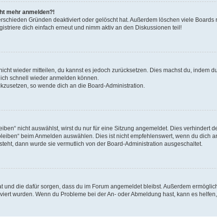
icht mehr anmelden?!
erschieden Gründen deaktiviert oder gelöscht hat. Außerdem löschen viele Boards r
triere dich einfach erneut und nimm aktiv an den Diskussionen teil!
 nicht wieder mitteilen, du kannst es jedoch zurücksetzen. Dies machst du, indem 
 dich schnell wieder anmelden können.
ückzusetzen, so wende dich an die Board-Administration.
en“ nicht auswählst, wirst du nur für eine Sitzung angemeldet. Dies verhindert 
leiben“ beim Anmelden auswählen. Dies ist nicht empfehlenswert, wenn du dich an
 steht, dann wurde sie vermutlich von der Board-Administration ausgeschaltet.
 hat und die dafür sorgen, dass du im Forum angemeldet bleibst. Außerdem ermögli
tiviert wurden. Wenn du Probleme bei der An- oder Abmeldung hast, kann es helfen