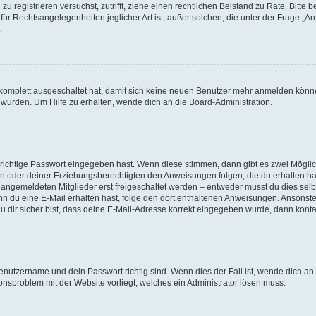
h zu registrieren versuchst, zutrifft, ziehe einen rechtlichen Beistand zu Rate. Bit
für Rechtsangelegenheiten jeglicher Art ist; außer solchen, die unter der Frage „
.
g komplett ausgeschaltet hat, damit sich keine neuen Benutzer mehr anmelden könn
 wurden. Um Hilfe zu erhalten, wende dich an die Board-Administration.
 richtige Passwort eingegeben hast. Wenn diese stimmen, dann gibt es zwei Mögl
tern oder deiner Erziehungsberechtigten den Anweisungen folgen, die du erhalten ha
u angemeldeten Mitglieder erst freigeschaltet werden – entweder musst du dies selbs
. Wenn du eine E-Mail erhalten hast, folge den dort enthaltenen Anweisungen. Ansons
 dir sicher bist, dass deine E-Mail-Adresse korrekt eingegeben wurde, dann kontak
Benutzername und dein Passwort richtig sind. Wenn dies der Fall ist, wende dich a
ionsproblem mit der Website vorliegt, welches ein Administrator lösen muss.