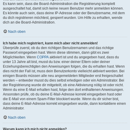
Es kann sein, dass die Board-Administration die Registrierung komplett
ausgeschaltet hat, damit sich keine neuen Benutzer mehr anmelden können.
Es könnte auch sein, dass deine IP-Adresse oder der Benutzername, mit dem
du dich registrieren möchtest, gesperrt wurden. Um Hilfe zu erhalten, wende
dich an die Board-Administration.
Nach oben
Ich habe mich registriert, kann mich aber nicht anmelden!
Überprüfe zuerst, ob du den richtigen Benutzernamen und das richtige
Passwort eingegeben hast. Wenn diese stimmen, dann gibt es zwei
Möglichkeiten. Wenn
COPPA
aktiviert ist und du angegeben hast, dass du
unter 13 Jahre alt bist, musst du bzw. einer deiner Eltern oder deiner
Erziehungsberechtigten den Anweisungen folgen, die du erhalten hast. Wenn
dies nicht der Fall ist, muss dein Benutzerkonto vielleicht aktiviert werden. Bei
einigen Boards müssen alle neu angemeldeten Mitglieder erst freigeschaltet
werden – entweder musst du dies selbst erledigen oder ein Administrator. Bei
der Registrierung wurde dir mitgeteilt, ob eine Aktivierung nötig ist oder nicht.
Wenn du eine E-Mail erhalten hast, folge den dort enthaltenen Anweisungen.
Ansonsten prüfe, ob du deine E-Mail-Adresse korrekt eingegeben hast oder
die E-Mail von einem Spam-Filter blockiert wurde. Wenn du dir sicher bist,
dass deine E-Mail-Adresse korrekt eingegeben wurde, dann kontaktiere einen
Administrator.
Nach oben
Warum kann ich mich nicht anmelden?