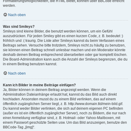
Formatierungsmöglichkeiten, die HTML bietet, können über BBCode erreicht
werden.
Nach oben
Was sind Smileys?
Smileys sind kleine Bilder, die benutzt werden können, um ein Gefühl
auszudrücken. Für jeden Smiley gibt es einen kurzen Code, z. B. bedeutet :)
fröhlich und :( traurig. Die Liste aller Smileys kannst du beim Verfassen eines
Beitrags sehen. Versuche bitte trotzdem, Smileys nicht zu häufig zu benutzen,
sie können einen Beitrag schnell unlesbar machen und ein Moderator könnte
deshalb deinen Beitrag entsprechend überarbeiten oder gar komplett löschen.
Die Board-Administration kann auch die Anzahl der Smileys begrenzen, die du
in einem Beitrag benutzen kannst.
Nach oben
Kann ich Bilder in meine Beiträge einfügen?
Ja, Bilder können in deinem Beitrag angezeigt werden. Wenn die
Administration Dateianhänge erlaubt hat, kannst du das Bild auch direkt
hochladen. Ansonsten musst du zu einem Bild verlinken, das auf einem
öffentlich zugänglichen Server liegt, z. B. http://www.domain.tld/mein-bild.gif.
Du kannst weder Bilder verlinken, die sich auf deinem eigenen PC befinden
(außer es ist ein öffentlich zugänglicher Server), noch zu Bildern, die nur nach
einer Anmeldung verfügbar sind, z. B. Hotmail- oder Yahoo-Mailboxen, mit
einem Passwort geschützte Seiten usw. Um das Bild anzuzeigen, benutze den
BBCode-Tag „[img]“.