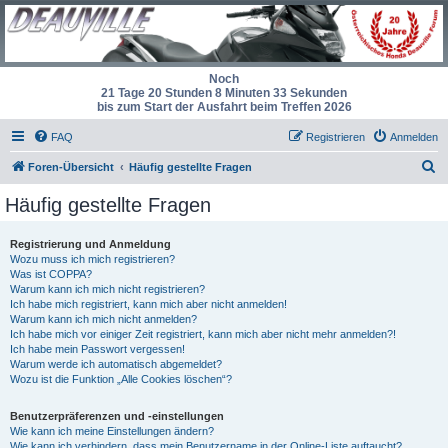
Noch
21 Tage 20 Stunden 8 Minuten 32 Sekunden
bis zum Start der Ausfahrt beim Treffen 2026
FAQ
Registrieren
Anmelden
S
Foren-Übersicht
Häufig gestellte Fragen
u
Häufig gestellte Fragen
c
h
Registrierung und Anmeldung
Wozu muss ich mich registrieren?
e
Was ist COPPA?
Warum kann ich mich nicht registrieren?
Ich habe mich registriert, kann mich aber nicht anmelden!
Warum kann ich mich nicht anmelden?
Ich habe mich vor einiger Zeit registriert, kann mich aber nicht mehr anmelden?!
Ich habe mein Passwort vergessen!
Warum werde ich automatisch abgemeldet?
Wozu ist die Funktion „Alle Cookies löschen“?
Benutzerpräferenzen und -einstellungen
Wie kann ich meine Einstellungen ändern?
Wie kann ich verhindern, dass mein Benutzername in der Online-Liste auftaucht?