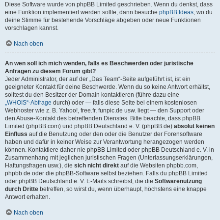
Diese Software wurde von phpBB Limited geschrieben. Wenn du denkst, dass
eine Funktion implementiert werden sollte, dann besuche
phpBB Ideas
, wo du
deine Stimme für bestehende Vorschläge abgeben oder neue Funktionen
vorschlagen kannst.
Nach oben
An wen soll ich mich wenden, falls es Beschwerden oder juristische
Anfragen zu diesem Forum gibt?
Jeder Administrator, der auf der „Das Team“-Seite aufgeführt ist, ist ein
geeigneter Kontakt für deine Beschwerde. Wenn du so keine Antwort erhältst,
solltest du den Besitzer der Domain kontaktieren (führe dazu eine
„WHOIS“-Abfrage
durch) oder — falls diese Seite bei einem kostenlosen
Webhoster wie z. B. Yahoo!, free.fr, funpic.de usw. liegt — den Support oder
den Abuse-Kontakt des betreffenden Dienstes. Bitte beachte, dass phpBB
Limited (phpBB.com) und phpBB Deutschland e. V. (phpBB.de)
absolut keinen
Einfluss
auf die Benutzung oder den oder die Benutzer der Forensoftware
haben und dafür in keiner Weise zur Verantwortung herangezogen werden
können. Kontaktiere daher nie phpBB Limited oder phpBB Deutschland e. V. in
Zusammenhang mit jeglichen juristischen Fragen (Unterlassungserklärungen,
Haftungsfragen usw.), die
sich nicht direkt
auf die Websiten phpbb.com,
phpbb.de oder die phpBB-Software selbst beziehen. Falls du phpBB Limited
oder phpBB Deutschland e. V. E-Mails schreibst, die die
Softwarenutzung
durch Dritte
betreffen, so wirst du, wenn überhaupt, höchstens eine knappe
Antwort erhalten.
Nach oben