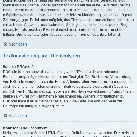
Durch Klicken des „Thema als neu markieren“-Links in der Beitragsansicht
kannst du das Thema wieder ganz nach oben auf die erste Seite des Forums
holen. Wenn du den entsprechenden Link nicht siehst, dann ist die Funktion
möglicherweise deaktiviert oder seit der letzten Markierung ist nicht genügend
Zeit vergangen. Es ist auch möglich, das Thema nach oben zu holen, indem du
einfach eine Antwort darauf schreibst. Stelle jedoch sicher, dass du die Regeln
dieses Boards beachtest! Es wird meist nicht gerne gesehen, wenn ohne
triftigen Grund auf alte oder abgeschlossene Themen geantwortet wird.
Nach oben
Textformatierung und Thementypen
Was ist BBCode?
BBCode ist eine spezielle Umsetzung von HTML, die dir weitreichende
Formatierungsmöglichkeiten für deinen Text gibt. Die Rechte zur Verwendung
von BBCode werden durch die Board-Administration vergeben, können jedoch
auch durch dich für jeden einzelnen Beitrag deaktiviert werden. BBCode ist
ähnlich wie HTML aufgebaut, jedoch werden Tags von eckigen („[“ und „]“) statt
spitzen („<“ und „>“) Klammern eingeschlossen. Weitere Informationen zu
BBCode findest du auf einer speziellen Hilfe-Seite, die von der Seite zur
Beitragserstellung aus zugänglich ist.
Nach oben
Kann ich HTML benutzen?
Nein, es ist nicht möglich, HTML-Code in Beiträgen zu verwenden. Die meisten