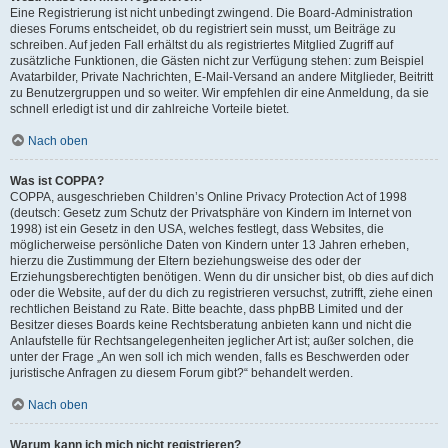
Eine Registrierung ist nicht unbedingt zwingend. Die Board-Administration
dieses Forums entscheidet, ob du registriert sein musst, um Beiträge zu
schreiben. Auf jeden Fall erhältst du als registriertes Mitglied Zugriff auf
zusätzliche Funktionen, die Gästen nicht zur Verfügung stehen: zum Beispiel
Avatarbilder, Private Nachrichten, E-Mail-Versand an andere Mitglieder, Beitritt
zu Benutzergruppen und so weiter. Wir empfehlen dir eine Anmeldung, da sie
schnell erledigt ist und dir zahlreiche Vorteile bietet.
Nach oben
Was ist COPPA?
COPPA, ausgeschrieben Children’s Online Privacy Protection Act of 1998
(deutsch: Gesetz zum Schutz der Privatsphäre von Kindern im Internet von
1998) ist ein Gesetz in den USA, welches festlegt, dass Websites, die
möglicherweise persönliche Daten von Kindern unter 13 Jahren erheben,
hierzu die Zustimmung der Eltern beziehungsweise des oder der
Erziehungsberechtigten benötigen. Wenn du dir unsicher bist, ob dies auf dich
oder die Website, auf der du dich zu registrieren versuchst, zutrifft, ziehe einen
rechtlichen Beistand zu Rate. Bitte beachte, dass phpBB Limited und der
Besitzer dieses Boards keine Rechtsberatung anbieten kann und nicht die
Anlaufstelle für Rechtsangelegenheiten jeglicher Art ist; außer solchen, die
unter der Frage „An wen soll ich mich wenden, falls es Beschwerden oder
juristische Anfragen zu diesem Forum gibt?“ behandelt werden.
Nach oben
Warum kann ich mich nicht registrieren?