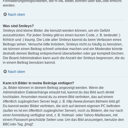
Formatierungsmöglichkeiten, die HTML bietet, können über BBCode erreicht
werden.
Nach oben
Was sind Smileys?
Smileys sind kleine Bilder, die benutzt werden können, um ein Gefühl
auszudrücken. Für jeden Smiley gibt es einen kurzen Code, z. B. bedeutet :)
fröhlich und :( traurig. Die Liste aller Smileys kannst du beim Verfassen eines
Beitrags sehen. Versuche bitte trotzdem, Smileys nicht zu häufig zu benutzen,
sie können einen Beitrag schnell unlesbar machen und ein Moderator könnte
deshalb deinen Beitrag entsprechend überarbeiten oder gar komplett löschen.
Die Board-Administration kann auch die Anzahl der Smileys begrenzen, die du
in einem Beitrag benutzen kannst.
Nach oben
Kann ich Bilder in meine Beiträge einfügen?
Ja, Bilder können in deinem Beitrag angezeigt werden. Wenn die
Administration Dateianhänge erlaubt hat, kannst du das Bild auch direkt
hochladen. Ansonsten musst du zu einem Bild verlinken, das auf einem
öffentlich zugänglichen Server liegt, z. B. http://www.domain.tld/mein-bild.gif.
Du kannst weder Bilder verlinken, die sich auf deinem eigenen PC befinden
(außer es ist ein öffentlich zugänglicher Server), noch zu Bildern, die nur nach
einer Anmeldung verfügbar sind, z. B. Hotmail- oder Yahoo-Mailboxen, mit
einem Passwort geschützte Seiten usw. Um das Bild anzuzeigen, benutze den
BBCode-Tag „[img]“.