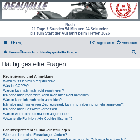
Noch
21 Tage 3 Stunden 54 Minuten 23 Sekunden
bis zum Start der Ausfahrt beim Treffen 2026
FAQ
Registrieren
Anmelden
S
Foren-Übersicht
Häufig gestellte Fragen
u
Häufig gestellte Fragen
c
h
Registrierung und Anmeldung
Wozu muss ich mich registrieren?
e
Was ist COPPA?
Warum kann ich mich nicht registrieren?
Ich habe mich registriert, kann mich aber nicht anmelden!
Warum kann ich mich nicht anmelden?
Ich habe mich vor einiger Zeit registriert, kann mich aber nicht mehr anmelden?!
Ich habe mein Passwort vergessen!
Warum werde ich automatisch abgemeldet?
Wozu ist die Funktion „Alle Cookies löschen“?
Benutzerpräferenzen und -einstellungen
Wie kann ich meine Einstellungen ändern?
Wie kann ich verhindern, dass mein Benutzername in der Online-Liste auftaucht?