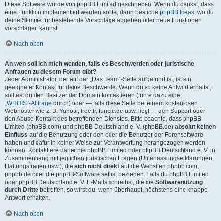
Diese Software wurde von phpBB Limited geschrieben. Wenn du denkst, dass
eine Funktion implementiert werden sollte, dann besuche
phpBB Ideas
, wo du
deine Stimme für bestehende Vorschläge abgeben oder neue Funktionen
vorschlagen kannst.
Nach oben
An wen soll ich mich wenden, falls es Beschwerden oder juristische
Anfragen zu diesem Forum gibt?
Jeder Administrator, der auf der „Das Team“-Seite aufgeführt ist, ist ein
geeigneter Kontakt für deine Beschwerde. Wenn du so keine Antwort erhältst,
solltest du den Besitzer der Domain kontaktieren (führe dazu eine
„WHOIS“-Abfrage
durch) oder — falls diese Seite bei einem kostenlosen
Webhoster wie z. B. Yahoo!, free.fr, funpic.de usw. liegt — den Support oder
den Abuse-Kontakt des betreffenden Dienstes. Bitte beachte, dass phpBB
Limited (phpBB.com) und phpBB Deutschland e. V. (phpBB.de)
absolut keinen
Einfluss
auf die Benutzung oder den oder die Benutzer der Forensoftware
haben und dafür in keiner Weise zur Verantwortung herangezogen werden
können. Kontaktiere daher nie phpBB Limited oder phpBB Deutschland e. V. in
Zusammenhang mit jeglichen juristischen Fragen (Unterlassungserklärungen,
Haftungsfragen usw.), die
sich nicht direkt
auf die Websiten phpbb.com,
phpbb.de oder die phpBB-Software selbst beziehen. Falls du phpBB Limited
oder phpBB Deutschland e. V. E-Mails schreibst, die die
Softwarenutzung
durch Dritte
betreffen, so wirst du, wenn überhaupt, höchstens eine knappe
Antwort erhalten.
Nach oben