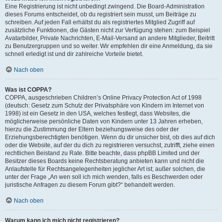
Eine Registrierung ist nicht unbedingt zwingend. Die Board-Administration
dieses Forums entscheidet, ob du registriert sein musst, um Beiträge zu
schreiben. Auf jeden Fall erhältst du als registriertes Mitglied Zugriff auf
zusätzliche Funktionen, die Gästen nicht zur Verfügung stehen: zum Beispiel
Avatarbilder, Private Nachrichten, E-Mail-Versand an andere Mitglieder, Beitritt
zu Benutzergruppen und so weiter. Wir empfehlen dir eine Anmeldung, da sie
schnell erledigt ist und dir zahlreiche Vorteile bietet.
Nach oben
Was ist COPPA?
COPPA, ausgeschrieben Children’s Online Privacy Protection Act of 1998
(deutsch: Gesetz zum Schutz der Privatsphäre von Kindern im Internet von
1998) ist ein Gesetz in den USA, welches festlegt, dass Websites, die
möglicherweise persönliche Daten von Kindern unter 13 Jahren erheben,
hierzu die Zustimmung der Eltern beziehungsweise des oder der
Erziehungsberechtigten benötigen. Wenn du dir unsicher bist, ob dies auf dich
oder die Website, auf der du dich zu registrieren versuchst, zutrifft, ziehe einen
rechtlichen Beistand zu Rate. Bitte beachte, dass phpBB Limited und der
Besitzer dieses Boards keine Rechtsberatung anbieten kann und nicht die
Anlaufstelle für Rechtsangelegenheiten jeglicher Art ist; außer solchen, die
unter der Frage „An wen soll ich mich wenden, falls es Beschwerden oder
juristische Anfragen zu diesem Forum gibt?“ behandelt werden.
Nach oben
Warum kann ich mich nicht registrieren?