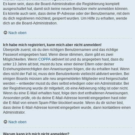
Es kann sein, dass die Board-Administration die Registrierung komplett
ausgeschaltet hat, damit sich keine neuen Benutzer mehr anmelden können.
Es könnte auch sein, dass deine IP-Adresse oder der Benutzername, mit dem
du dich registrieren möchtest, gesperrt wurden. Um Hilfe zu erhalten, wende
dich an die Board-Administration.
Nach oben
Ich habe mich registriert, kann mich aber nicht anmelden!
Überprüfe zuerst, ob du den richtigen Benutzernamen und das richtige
Passwort eingegeben hast. Wenn diese stimmen, dann gibt es zwei
Möglichkeiten. Wenn
COPPA
aktiviert ist und du angegeben hast, dass du
unter 13 Jahre alt bist, musst du bzw. einer deiner Eltern oder deiner
Erziehungsberechtigten den Anweisungen folgen, die du erhalten hast. Wenn
dies nicht der Fall ist, muss dein Benutzerkonto vielleicht aktiviert werden. Bei
einigen Boards müssen alle neu angemeldeten Mitglieder erst freigeschaltet
werden – entweder musst du dies selbst erledigen oder ein Administrator. Bei
der Registrierung wurde dir mitgeteilt, ob eine Aktivierung nötig ist oder nicht.
Wenn du eine E-Mail erhalten hast, folge den dort enthaltenen Anweisungen.
Ansonsten prüfe, ob du deine E-Mail-Adresse korrekt eingegeben hast oder
die E-Mail von einem Spam-Filter blockiert wurde. Wenn du dir sicher bist,
dass deine E-Mail-Adresse korrekt eingegeben wurde, dann kontaktiere einen
Administrator.
Nach oben
Warum kann ich mich nicht anmelden?