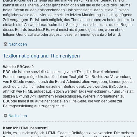
Durch Klicken des „Thema als neu markieren“-Links in der Beitragsansicht
kannst du das Thema wieder ganz nach oben auf die erste Seite des Forums
holen. Wenn du den entsprechenden Link nicht siehst, dann ist die Funktion
möglicherweise deaktiviert oder seit der letzten Markierung ist nicht genügend
Zeit vergangen. Es ist auch möglich, das Thema nach oben zu holen, indem du
einfach eine Antwort darauf schreibst. Stelle jedoch sicher, dass du die Regeln
dieses Boards beachtest! Es wird meist nicht gerne gesehen, wenn ohne
triftigen Grund auf alte oder abgeschlossene Themen geantwortet wird.
Nach oben
Textformatierung und Thementypen
Was ist BBCode?
BBCode ist eine spezielle Umsetzung von HTML, die dir weitreichende
Formatierungsmöglichkeiten für deinen Text gibt. Die Rechte zur Verwendung
von BBCode werden durch die Board-Administration vergeben, können jedoch
auch durch dich für jeden einzelnen Beitrag deaktiviert werden. BBCode ist
ähnlich wie HTML aufgebaut, jedoch werden Tags von eckigen („[“ und „]“) statt
spitzen („<“ und „>“) Klammern eingeschlossen. Weitere Informationen zu
BBCode findest du auf einer speziellen Hilfe-Seite, die von der Seite zur
Beitragserstellung aus zugänglich ist.
Nach oben
Kann ich HTML benutzen?
Nein, es ist nicht möglich, HTML-Code in Beiträgen zu verwenden. Die meisten